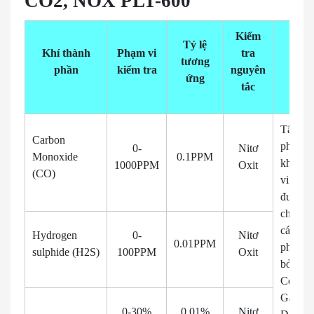
CO2, NOX PLT-600
Kiểm
Tỷ lệ
Khí thành
Phạm vi
tra
tương
Lưu 
phần
kiểm tra
nguyên
ứng
tắc
Tất cả 
Carbon
phát hi
0-
Nitơ
Monoxide
0.1PPM
khí ph
1000PPM
Oxit
(CO)
vi có th
được t
chỉnh, 
các khí
Hydrogen
0-
Nitơ
0.01PPM
phát hi
sulphide (H2S)
100PPM
Oxit
bởi các
Compos
Gas
0-30%
0.01%
Nitơ