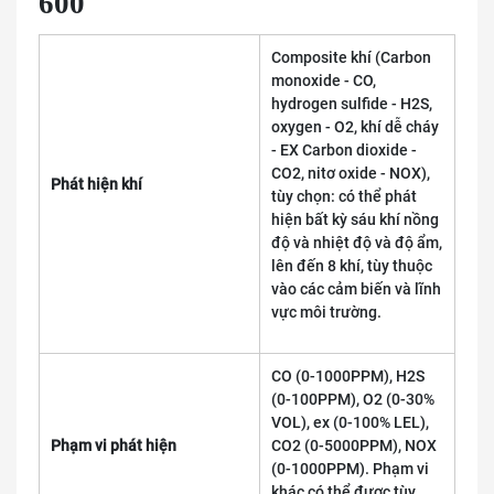
600
Composite khí (Carbon
monoxide - CO,
hydrogen sulfide - H2S,
oxygen - O2, khí dễ cháy
- EX Carbon dioxide -
CO2, nitơ oxide - NOX),
Phát hiện khí
tùy chọn: có thể phát
hiện bất kỳ sáu khí nồng
độ và nhiệt độ và độ ẩm,
lên đến 8 khí, tùy thuộc
vào các cảm biến và lĩnh
vực môi trường.
CO (0-1000PPM), H2S
(0-100PPM), O2 (0-30%
VOL), ex (0-100% LEL),
Phạm vi phát hiện
CO2 (0-5000PPM), NOX
(0-1000PPM). Phạm vi
khác có thể được tùy