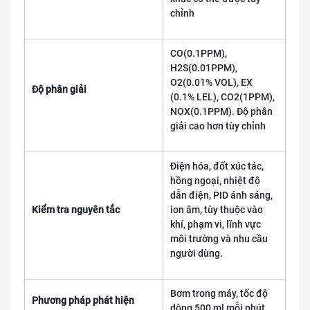
chỉnh
CO(0.1PPM),
H2S(0.01PPM),
O2(0.01% VOL), EX
Độ phân giải
(0.1% LEL), CO2(1PPM),
NOX(0.1PPM). Độ phân
giải cao hơn tùy chỉnh
Điện hóa, đốt xúc tác,
hồng ngoại, nhiệt độ
dẫn điện, PID ánh sáng,
Kiểm tra nguyên tắc
ion âm, tùy thuộc vào
khí, phạm vi, lĩnh vực
môi trường và nhu cầu
người dùng.
Bơm trong máy, tốc độ
Phương pháp phát hiện
dòng 500 ml mỗi phút.