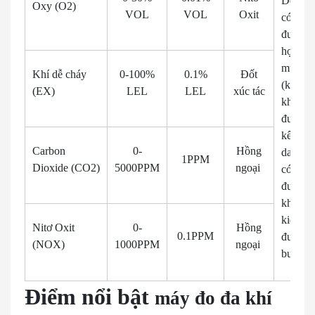
Detecto
Oxy (O2)
VOL
VOL
Oxit
có thể
được k
hợp the
muốn.
Khí dễ cháy
0-100%
0.1%
Đốt
(khí
(EX)
LEL
LEL
xúc tác
không
được li
kê trên
Carbon
0-
Hồng
danh s
1PPM
Dioxide (CO2)
5000PPM
ngoại
có thể
được t
khảo ý
kiến qu
Nitơ Oxit
0-
Hồng
0.1PPM
đường
(NOX)
1000PPM
ngoại
bưu điệ
Điểm nổi bật
máy đo đa khí