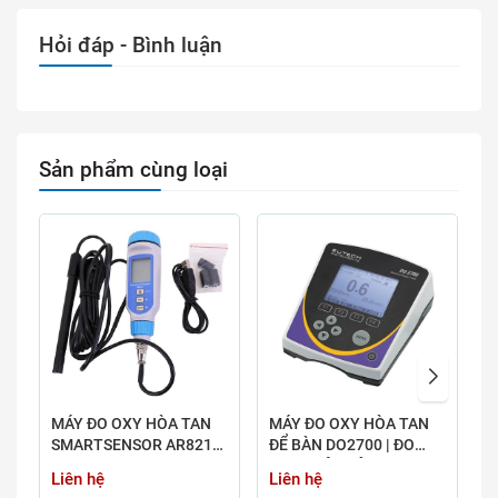
Hỏi đáp - Bình luận
Sản phẩm cùng loại
MÁY ĐO OXY HÒA TAN
MÁY ĐO OXY HÒA TAN
M
SMARTSENSOR AR8210
ĐỂ BÀN DO2700 | ĐO
N
(0,00 ~ 20,00 MG/L)
DO/NHIỆT ĐỘ
L
Liên hệ
Liên hệ
L