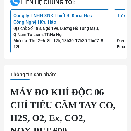
LIÊN HỆ CHÚNG TÔI:
Công ty TNHH XNK Thiết Bị Khoa Học
Tư vấn
Công Nghệ Hữu Hảo
Địa chỉ: Số 18B, Ngõ 199, Đường Hồ Tùng Mậu,
Q.Nam Từ Liêm, TP.Hà Nội
Mở cửa: Thứ 2~6: 8h-12h, 13h30-17h30.Thứ 7: 8-
Điện th
12h
Email:
Thông tin sản phẩm
MÁY ĐO KHÍ ĐỘC 06
CHỈ TIÊU CẦM TAY CO,
H2S, O2, Ex, CO2,
NOX PLT-600