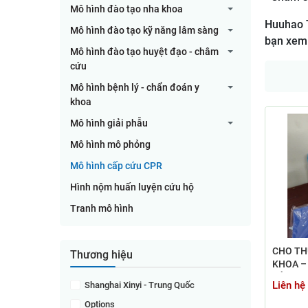
Mô hình đào tạo nha khoa
Huuhao T
Mô hình đào tạo kỹ năng lâm sàng
bạn xem 
Mô hình đào tạo huyệt đạo - châm
cứu
Mô hình bệnh lý - chẩn đoán y
khoa
Mô hình giải phẫu
Mô hình mô phỏng
Mô hình cấp cứu CPR
Hình nộm huấn luyện cứu hộ
Tranh mô hình
CHO TH
Thương hiệu
KHOA –
HÀNH H
Liên hệ
Shanghai Xinyi - Trung Quốc
CPR
Options