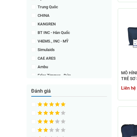
Trung Quôc
CHINA
KANGREN
BT INC - Hàn Quốc
V4EMS., INC - MỸ
Simulaids
CAE ARES
Ambu
MÔ HÌN
Erler Zimmer - Đức
TRẺ SƠ 
Prestan - Hoa Kỳ
THOẠI 
Liên hệ
Đánh giá
Shenzen
Shenzhen
Khác
Shanghai 2H Emss - Trung Quốc
Gaumard - Mỹ
BEST CPR.Inc – Hàn Quốc