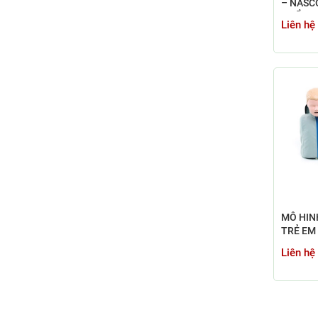
– NASC
PHẨM PH
Liên hệ
NAM
MÔ HIN
TRẺ EM 
JUNIOR
Liên hệ