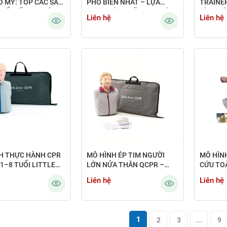
O MỸ: TOP CÁC SẢN
PHỔ BIẾN NHẤT – LỰA
TRAINER
Ổ BIẾN TẠI VIỆT
CHỌN HÀNG ĐẦU CHO ĐÀO
HÌNH TẬ
Liên hệ
Liên hệ
TẠO HỒI SỨC TIM PHỔI
H THỰC HÀNH CPR
MÔ HÌNH ÉP TIM NGƯỜI
MÔ HÌN
1–8 TUỔI LITTLE
LỚN NỬA THÂN QCPR –
CỨU TO
 QCPR 128-01050
LITTLE ANNE QCPR (123-
Liên hệ
Liên hệ
01050) | LAERDAL NA UY
1
2
3
...
9