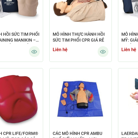
 HỒI SỨC TIM PHỔI
MÔ HÌNH THỰC HÀNH HỒI
MÔ HÌN
AINING MANIKIN –
SỨC TIM PHỔI CPR GIÁ RẺ
MỸ: GIẢ
 NHIÊU TẠI VIỆT
LUYỆN H
Liên hệ
Liên hệ
CHUYÊN
H CPR LIFE/FORM®
CÁC MÔ HÌNH CPR AMBU
LAERDA