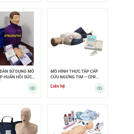
MẠCH CẢNH)
DẪN SỬ DỤNG MÔ
MÔ HÌNH THỰC TẬP CẤP
P HUẤN HỒI SỨC
CỨU NGỪNG TIM – CPR
I (CPR MANIKIN)
ADVANCED TRAINING
Liên hệ
 BÁO
MANIKIN GD/CPR10400