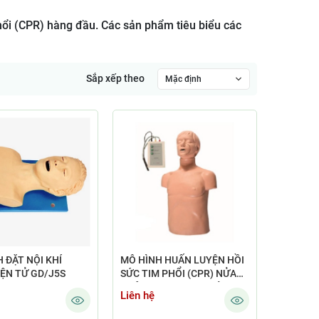
hổi (CPR) hàng đầu. Các sản phẩm tiêu biểu các
Sắp xếp theo
Mặc định
 ĐẶT NỘI KHÍ
MÔ HÌNH HUẤN LUYỆN HỒI
ỆN TỬ GD/J5S
SỨC TIM PHỔI (CPR) NỬA
THÂN GD/CPR169+ (ÉP TIM,
Liên hệ
THỔI NGẠT, XỬ LÝ TẮC
ĐƯỜNG THỞ VÀ KIỂM TRA