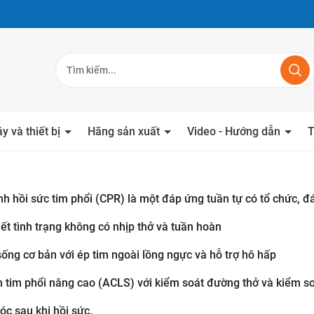
y và thiết bị
Hãng sản xuất
Video - Hướng dẫn
T
h hồi sức tim phổi (CPR) là một đáp ứng tuần tự có tổ chức, đ
iết tình trạng không có nhịp thở và tuần hoàn
 sống cơ bản với ép tim ngoài lồng ngực và hỗ trợ hô hấp
nh tim phổi nâng cao (ACLS) với kiểm soát đường thở và kiểm so
óc sau khi hồi sức.