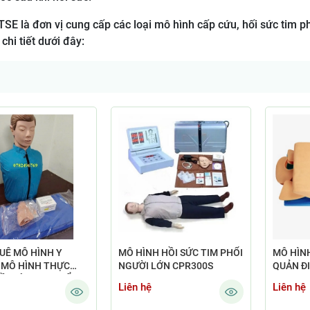
SE là đơn vị cung cấp các loại mô hình cấp cứu, hối sức tim p
chi tiết dưới đây:
UÊ MÔ HÌNH Y
MÔ HÌNH HỒI SỨC TIM PHỔI
MÔ HÌNH
 MÔ HÌNH THỰC
NGƯỜI LỚN CPR300S
QUẢN ĐI
ỒI SỨC TIM PHỔI
Liên hệ
Liên hệ