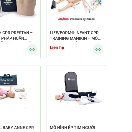
H CPR PRESTAN –
LIFE/FORM® INFANT CPR
I PHÁP HUẤN
TRAINING MANIKIN – MÔ
ỒI SỨC TIM PHỔI
HÌNH CPR TRẺ SƠ SINH
Liên hệ
 NGHIỆP
NASCO / LIFEFORM – MỸ
L BABY ANNE CPR
MÔ HÌNH ÉP TIM NGƯỜI