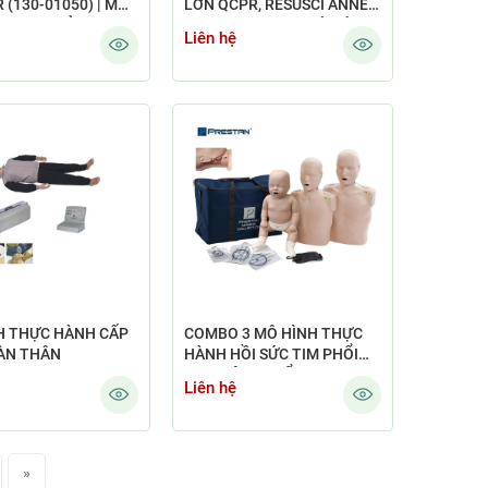
 (130-01050) | MÔ
LỚN QCPR, RESUSCI ANNE
P CPR TRẺ SƠ SINH
QCPR 171-00150 CÓ MÀN
Liên hệ
HÌNH PHẢN HỒI KẾT QUẢ
H THỰC HÀNH CẤP
COMBO 3 MÔ HÌNH THỰC
ÀN THÂN
HÀNH HỒI SỨC TIM PHỔI
CPR TIÊU CHUẨN PRESTAN
Liên hệ
(NGƯỜI LỚN, TRẺ EM, TRẺ
SƠ SINH)
»