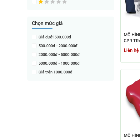
Honglian - Trung Quốc
3B Scientific – Đức
Chọn mức giá
Laerdal - Na uy
Nasco Healthcare - Mỹ
MÔ HÌNH
Giá dưới 500.000đ
CPR TR
Trung Quốc
500.000đ - 2000.000đ
GIÁ BAO
Liên hệ
NAM?
2000.000đ - 5000.000đ
5000.000đ - 1000.000đ
Giá trên 1000.000đ
MÔ HÌN