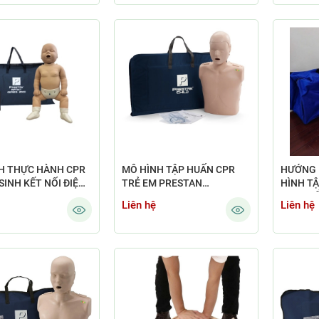
H THỰC HÀNH CPR
MÔ HÌNH TẬP HUẤN CPR
HƯỚNG 
SINH KẾT NỐI ĐIỆN
TRẺ EM PRESTAN
HÌNH TẬ
PP-IM-2000-1-MS
PROFESSIONAL CHILD –
TIM PHỔ
Liên hệ
Liên hệ
PP-CM-100M-MS (MEDIUM
CÓ ĐÈN
SKIN)