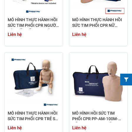
MÔ HÌNH THỰC HÀNH HỒI
MÔ HÌNH THỰC HÀNH HỒI
SỨC TIM PHỔI CPR NGƯỜI
SỨC TIM PHỔI CPR NỮ
LỚN KẾT NỐI APP. TRÊN
PRESTAN PROFESSIONAL
Liên hệ
Liên hệ
ĐIỆN THOẠI, LAPTOP QUA
ADULT FEMALE MANIKIN
BLUETOOTH PHẢN HỒI
NÂNG CAO
MÔ HÌNH THỰC HÀNH HỒI
MÔ HÌNH HỒI SỨC TIM
SỨC TIM PHỔI CPR TRẺ SƠ
PHỔI CPR PP-AM-100M-MS
SINH PRESTAN
HÃNG PRESTAN - MỸ
Liên hệ
Liên hệ
PROFESSIONAL INFANT