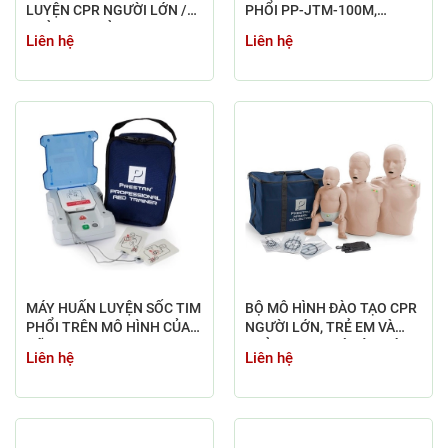
LUYỆN CPR NGƯỜI LỚN /
PHỔI PP-JTM-100M,
TRẺ EM / TRẺ SƠ SINH PP-
PRESTAN
Liên hệ
Liên hệ
FM-300M-MS PRESTAN
MÁY HUẤN LUYỆN SỐC TIM
BỘ MÔ HÌNH ĐÀO TẠO CPR
PHỔI TRÊN MÔ HÌNH CỦA
NGƯỜI LỚN, TRẺ EM VÀ
HÃNG PRESTAN - AED
TRẺ SƠ SINH CÓ ĐÈN BÁO
Liên hệ
Liên hệ
TRAINER PLUS
PRESTAN - MỸ