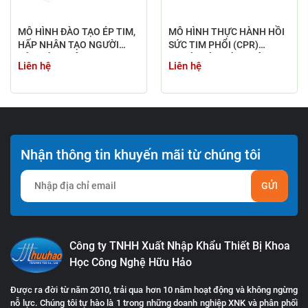
MÔ HÌNH ĐÀO TẠO ÉP TIM,
MÔ HÌNH THỰC HÀNH HỒI
HẤP NHÂN TẠO NGƯỜI
SỨC TIM PHỔI (CPR)
LỚN BÁN THÂN PRESTAN
NGƯỜI LỚN BÁN THÂN
Liên hệ
Liên hệ
CPR PP-AM-2000-MS
PRESTAN
Nhận thông tin khuyến mãi từ chúng tôi
GỬI
Công ty TNHH Xuất Nhập Khẩu Thiết Bị Khoa
Học Công Nghệ Hữu Hảo
Được ra đời từ năm 2010, trải qua hơn 10 năm hoạt động và không ngừng
nỗ lực. Chúng tôi tự hào là 1 trong những doanh nghiệp XNK và phân phối