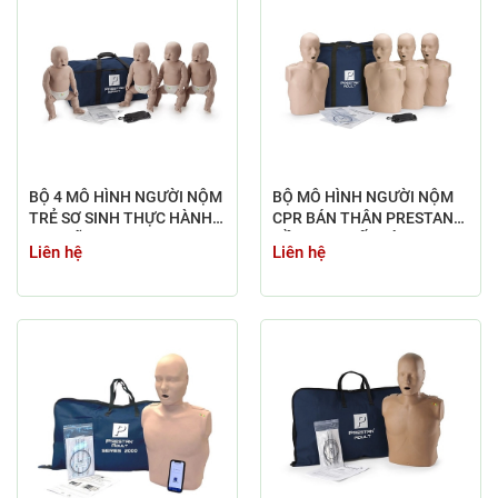
BỘ 4 MÔ HÌNH NGƯỜI NỘM
BỘ MÔ HÌNH NGƯỜI NỘM
TRẺ SƠ SINH THỰC HÀNH
CPR BÁN THÂN PRESTAN
CPR HÃNG PRESTAN
GỒM 04 CHIẾC ĐÀO TẠO
Liên hệ
Liên hệ
THEO NHÓM