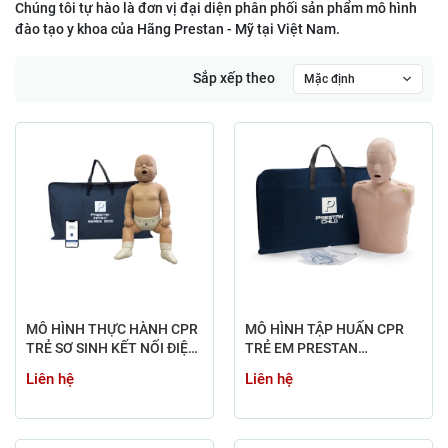
Chúng tôi tự hào là đơn vị đại diện phân phối sản phẩm mô hình
đào tạo y khoa của Hãng Prestan - Mỹ tại Việt Nam.
Sắp xếp theo
Mặc định
MÔ HÌNH THỰC HÀNH CPR
MÔ HÌNH TẬP HUẤN CPR
TRẺ SƠ SINH KẾT NỐI ĐIỆN
TRẺ EM PRESTAN
THOẠI PP-IM-2000-1-MS
PROFESSIONAL CHILD –
Liên hệ
Liên hệ
PP-CM-100M-MS (MEDIUM
SKIN)