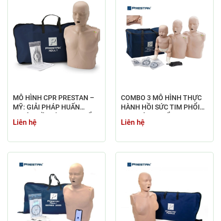
MÔ HÌNH CPR PRESTAN –
COMBO 3 MÔ HÌNH THỰC
MỸ: GIẢI PHÁP HUẤN
HÀNH HỒI SỨC TIM PHỔI
LUYỆN HỒI SỨC TIM PHỔI
CPR TIÊU CHUẨN PRESTAN
Liên hệ
Liên hệ
CHUYÊN NGHIỆP
(NGƯỜI LỚN, TRẺ EM, TRẺ
SƠ SINH)