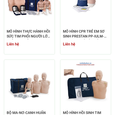
MÔ HÌNH THỰC HÀNH HỒI
MÔ HÌNH CPR TRẺ EM SƠ
SỨC TIM PHỔI NGƯỜI LỚN -
SINH PRESTAN PP-IULM-
TRẺ EM - TRẺ SƠ SINH
100M-MS (CÓ ĐÈN BÁO)
Liên hệ
Liên hệ
HÃNG PRESTAN
BỘ MA-NƠ-CANH HUẤN
MÔ HÌNH HỒI SINH TIM