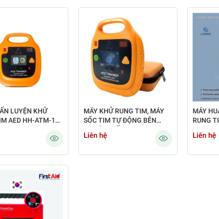
ẤN LUYỆN KHỬ
MÁY KHỬ RUNG TIM, MÁY
MÁY HU
IM AED HH-ATM-112
SỐC TIM TỰ ĐỘNG BÊN
RUNG TI
AINER)
NGOÀI CHẤT LƯỢNG CAO
Liên hệ
Liên hệ
AED TRAINER