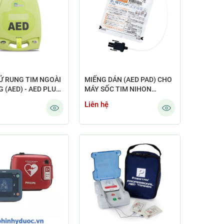
Ử RUNG TIM NGOÀI
MIẾNG DÁN (AED PAD) CHO
 (AED) - AED PLUS
MÁY SỐC TIM NIHON
KOHDEN - DEFIBRILLATION
Liên hệ
PADS - P-740