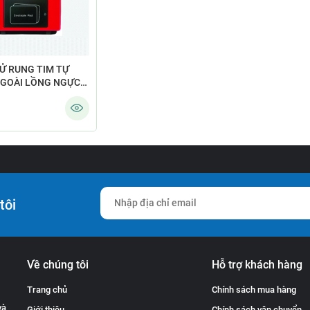
Ử RUNG TIM TỰ
GOÀI LỒNG NGỰC
 RESQ NT-180
tôi
Về chúng tôi
Hỗ trợ khách hàng
Trang chủ
Chính sách mua hàng
và
Giới thiệu
Chính sách vận chuyển