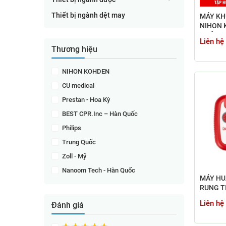
Thiết bị ngành dệt may
MÁY KH
NIHON 
NHẬT B
Liên hệ
Thương hiệu
NIHON KOHDEN
CU medical
Prestan - Hoa Kỳ
BEST CPR.Inc – Hàn Quốc
Philips
Trung Quốc
Zoll - Mỹ
Nanoom Tech - Hàn Quốc
MÁY HU
RUNG T
T200A 
Liên hệ
Đánh giá
TRAINE