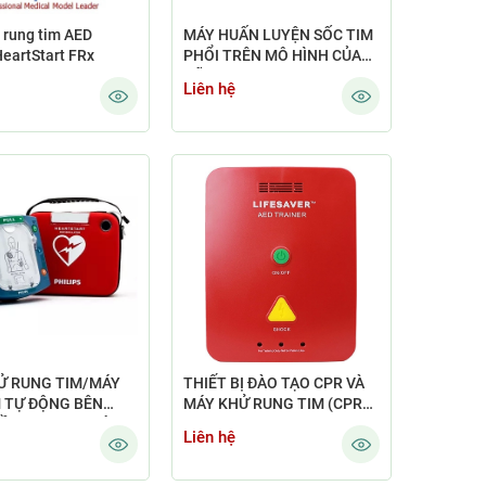
 rung tim AED
MÁY HUẤN LUYỆN SỐC TIM
HeartStart FRx
PHỔI TRÊN MÔ HÌNH CỦA
HÃNG PRESTAN - AED
Liên hệ
TRAINER PLUS
Ử RUNG TIM/MÁY
THIẾT BỊ ĐÀO TẠO CPR VÀ
M TỰ ĐỘNG BÊN
MÁY KHỬ RUNG TIM (CPR
LỒNG NGỰC (MÁY
SAVERS LIFESAVER AED
Liên hệ
ARTSTART PHILIPS
TRAINER)