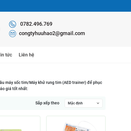
0782.496.769
congtyhuuhao2@gmail.com
in tức
Liên hệ
ầu máy sốc tim/Máy khử rung tim (AED trainer) để phục
áo giá tốt nhất:
Sắp xếp theo
Mặc định