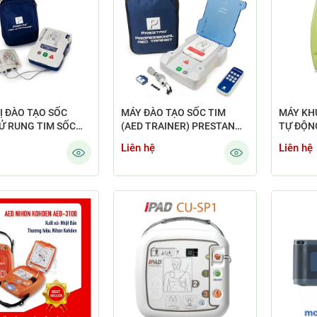
Ị ĐÀO TẠO SỐC
MÁY ĐÀO TẠO SỐC TIM
MÁY KH
Ử RUNG TIM SỐC
(AED TRAINER) PRESTAN
TỰ ĐỘNG
D PRESTAN PP-
PP-AEDT2-KIT-101
ZOLL
Liên hệ
Liên hệ
101