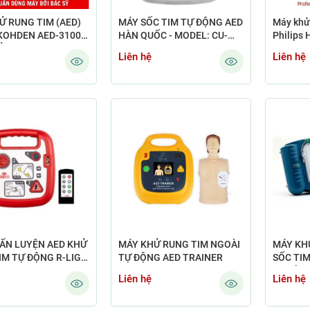
Ử RUNG TIM (AED)
MÁY SỐC TIM TỰ ĐỘNG AED
Máy khử
KOHDEN AED-3100 -
HÀN QUỐC - MODEL: CU-
Philips 
ẢN
SP1 - CU MEDICAL
Liên hệ
Liên hệ
ẤN LUYỆN AED KHỬ
MÁY KHỬ RUNG TIM NGOÀI
MÁY KH
IM TỰ ĐỘNG R-LIGO
TỰ ĐỘNG AED TRAINER
SỐC TI
BESTCPR (AED
NGOÀI 
Liên hệ
Liên hệ
R)
AED) HE