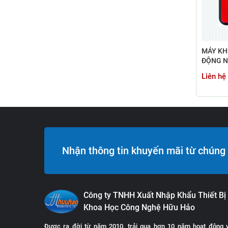
MÁY KH
ĐỘNG N
HEART+
Liên hệ
Nhận thông tin khuyến mãi từ chúng 
Công ty TNHH Xuất Nhập Khẩu Thiết Bị
Khoa Học Công Nghệ Hữu Hảo
Được ra đời từ năm 2010, trải qua hơn 10 năm hoạt động 