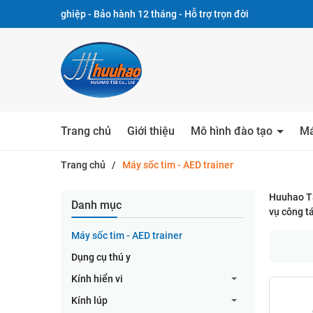
nghiệp - Bảo hành 12 tháng - Hỗ trợ trọn đời
Trang chủ
Giới thiệu
Mô hình đào tạo
Má
Trang chủ
/
Máy sốc tim - AED trainer
Huuhao TS
Danh mục
vụ công tá
Máy sốc tim - AED trainer
Dụng cụ thú y
Kính hiển vi
Kính lúp