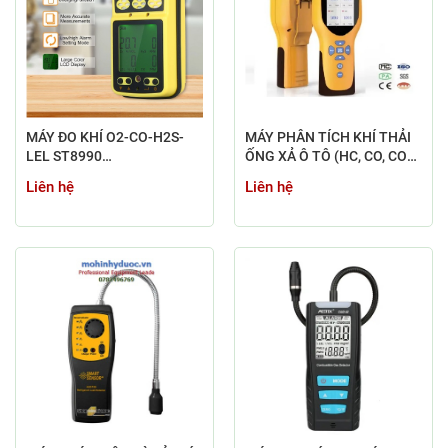
MÁY ĐO KHÍ O2-CO-H2S-
MÁY PHÂN TÍCH KHÍ THẢI
LEL ST8990
ỐNG XẢ Ô TÔ (HC, CO, CO2,
SMARTSENSOR
O2, NOx)
Liên hệ
Liên hệ