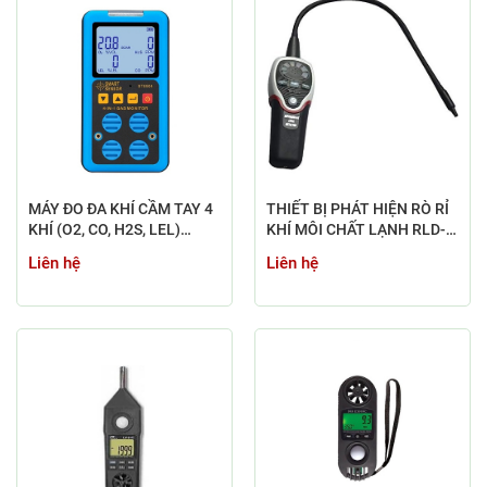
MÁY ĐO ĐA KHÍ CẦM TAY 4
THIẾT BỊ PHÁT HIỆN RÒ RỈ
KHÍ (O2, CO, H2S, LEL)
KHÍ MÔI CHẤT LẠNH RLD-
ST8904
382P (R-134A, R-410A, R-
Liên hệ
Liên hệ
407C, R22, ...)