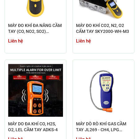
MÁY ĐO KHÍ ĐA NĂNG CẦM
MÁY ĐO KHÍ CO2, N2, O2
TAY (CO, NO2, SO2)
CẤM TAY SKY2000-WH-M3
SKY2000-WH
Liên hệ
Liên hệ
MÁY DO ĐA KHÍ CO, H2S,
MÁY DÒ RÒ KHÍ GAS CẦM
O2, LEL CẦM TAY ADKS-4
TAY JL269 - CH4, LPG
(C3H8), H2