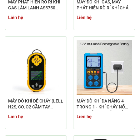
MÁY PHÁT HIỆN RÒ RỈ KHÍ
MÁY ĐO KHÍ GAS, MÁY
GAS LÀM LẠNH AS5750
PHÁT HIỆN RÒ RỈ KHÍ CHÁY
SMARTSENSOR
CGD-02 (CH4, CO, C2H6)
Liên hệ
Liên hệ
MÁY DÒ KHÍ DỄ CHÁY (LEL),
MÁY DÒ KHÍ ĐA NĂNG 4
H2S, CO, O2 CẦM TAY
TRONG 1 - KHÍ CHÁY NỔ
ZETRON K100
LEL, KHÍ OXY, KHÍ CO VÀ
Liên hệ
Liên hệ
H2S