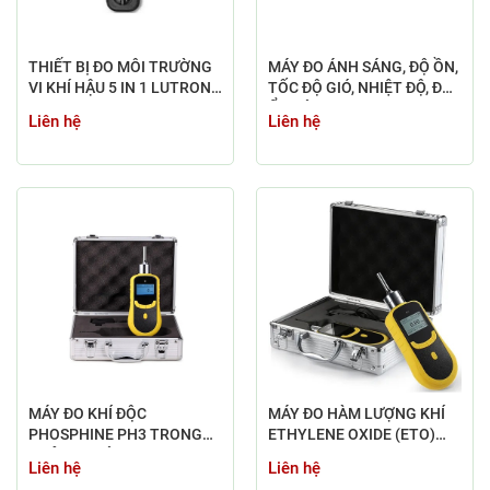
THIẾT BỊ ĐO MÔI TRƯỜNG
MÁY ĐO ÁNH SÁNG, ĐỘ ỒN,
VI KHÍ HẬU 5 IN 1 LUTRON
TỐC ĐỘ GIÓ, NHIỆT ĐỘ, ĐỘ
LM-8102
ẨM TÍCH HỢP 850027
Liên hệ
Liên hệ
MÁY ĐO KHÍ ĐỘC
MÁY ĐO HÀM LƯỢNG KHÍ
PHOSPHINE PH3 TRONG
ETHYLENE OXIDE (ETO)
KHÔNG KHÍ SKY2000-WH-
SKY2000-WH-ETO ( 0-
Liên hệ
Liên hệ
PH3 (0-2000PPM)
100PPM)