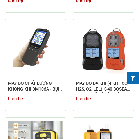
Liên hệ
Liên hệ
MÁY ĐO CHẤT LƯỢNG
MÁY ĐO ĐA KHÍ (4 KHÍ: CO,
KHÔNG KHÍ DM106A - BỤI,
H2S, O2, LEL) K-40 BOSEAN
FORMALDEHYD (HCHO),
TRONG BỂ XỬ LÝ NƯỚC
Liên hệ
Liên hệ
TỔNG HỢP CHẤT HỮU CƠ
THẢI/HẦM LÒ/ĐƯỜNG
DỄ BAY HƠI (TVOC)
ỐNG