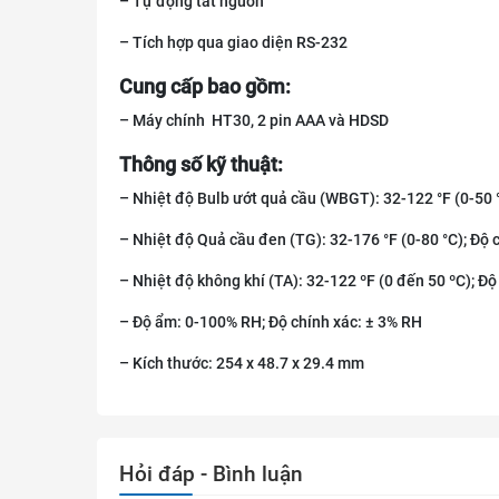
– Tự động tắt nguồn
– Tích hợp qua giao diện RS-232
Cung cấp bao gồm:
– Máy chính HT30, 2 pin AAA và HDSD
Thông số kỹ thuật:
– Nhiệt độ Bulb ướt quả cầu (WBGT): 32-122 °F (0-50 °C
– Nhiệt độ Quả cầu đen (TG): 32-176 °F (0-80 °C); Độ ch
– Nhiệt độ không khí (TA): 32-122 ºF (0 đến 50 ºC); Độ c
– Độ ẩm: 0-100% RH; Độ chính xác: ± 3% RH
– Kích thước: 254 x 48.7 x 29.4 mm
Hỏi đáp - Bình luận