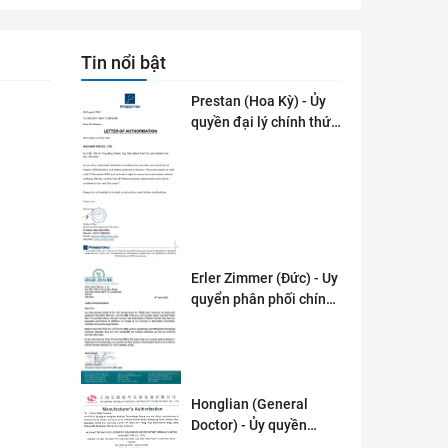
Tin nổi bật
Prestan (Hoa Kỳ) - Ủy
quyền đại lý chính thức
tai Việt Nam
Erler Zimmer (Đức) - Uy
quyển phân phối chính
thức tại Việt Nam
Honglian (General
Doctor) - Ủy quyền
phân phối tai Việt Nam