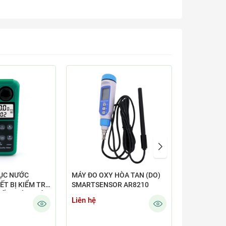
ĐỤC NƯỚC
MÁY ĐO OXY HÒA TAN (DO)
CÁC VẬT TƯ
ẾT BỊ KIỂM TRA
SMARTSENSOR AR8210
BIẾN CHO 
ỐT CHÍNH XÁC
TRẮC MÔI 
Liên hệ
Liên hệ