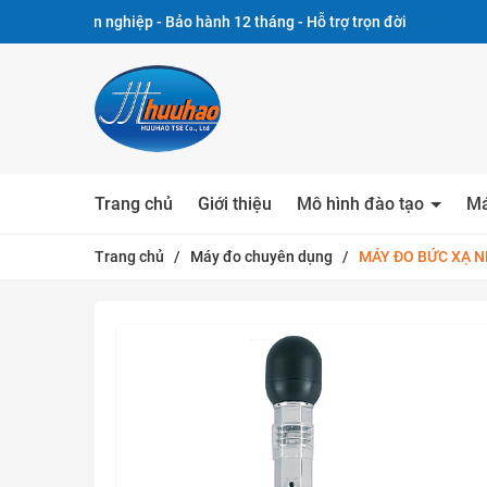
ên nghiệp - Bảo hành 12 tháng - Hỗ trợ trọn đời
Trang chủ
Giới thiệu
Mô hình đào tạo
Má
Trang chủ
/
Máy đo chuyên dụng
/
MÁY ĐO BỨC XẠ N