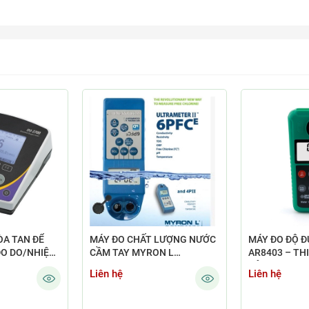
ÒA TAN ĐỂ
MÁY ĐO CHẤT LƯỢNG NƯỚC
MÁY ĐO ĐỘ 
ĐO DO/NHIỆT
CẦM TAY MYRON L
AR8403 – THI
ULTRAMETER II 6PFCE
ĐỘ TRONG SU
Liên hệ
Liên hệ