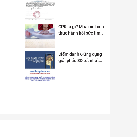
CPR là gì? Mua mô hình
thực hành hồi sức tim
phổi ở đâu?
Điểm danh 6 ứng dụng
giải phẩu 3D tốt nhất
dành cho sinh viên y
khoa