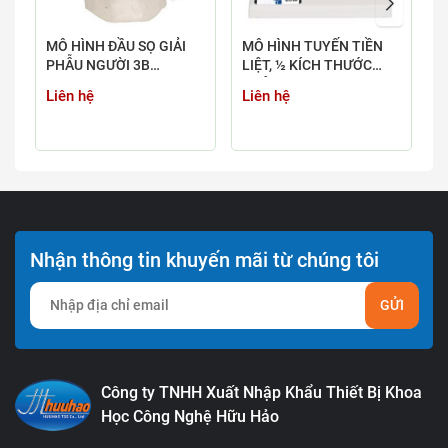
MÔ HÌNH ĐẦU SỌ GIẢI
MÔ HÌNH TUYẾN TIỀN
M
PHẪU NGƯỜI 3B
LIỆT, ½ KÍCH THƯỚC
X
SCIENTIFIC 1020165
THẬT
P
Liên hệ
Liên hệ
L
Nhận thông tin khuyến mãi từ chúng tôi
GỬI
Công ty TNHH Xuất Nhập Khẩu Thiết Bị Khoa
Học Công Nghệ Hữu Hảo