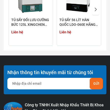
TỦ SẤY ĐỐI LƯU CƯỠNG
TỦ SẤY 56 LÍT HÀN
M
BỨC 125L XINGCHEN
QUỐC LDO-060E HÃNG
D
WGL-125BE
LABTECH
L
Liên hệ
Liên hệ
L
C
Nhận thông tin khuyến mãi từ chúng tôi
GỬI
Công ty TNHH Xuất Nhập Khẩu Thiết Bị Khoa