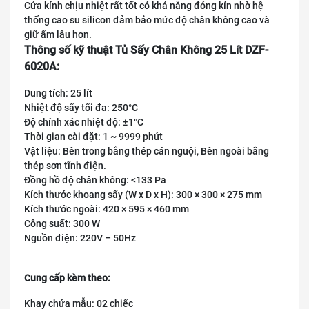
Cửa kính chịu nhiệt rất tốt có khả năng đóng kín nhờ hệ
thống cao su silicon đảm bảo mức độ chân không cao và
giữ ấm lâu hơn.
Thông số kỹ thuật Tủ Sấy Chân Không 25 Lít DZF-
6020A:
Dung tích: 25 lít
Nhiệt độ sấy tối đa: 250°C
Độ chính xác nhiệt độ: ±1°C
Thời gian cài đặt: 1 ~ 9999 phút
Vật liệu: Bên trong bằng thép cán nguội, Bên ngoài bằng
thép sơn tĩnh điện.
Đồng hồ độ chân không: <133 Pa
Kích thước khoang sấy (W x D x H): 300 × 300 × 275 mm
Kích thước ngoài: 420 × 595 × 460 mm
Công suất: 300 W
Nguồn điện: 220V – 50Hz
Cung cấp kèm theo:
Khay chứa mẫu: 02 chiếc