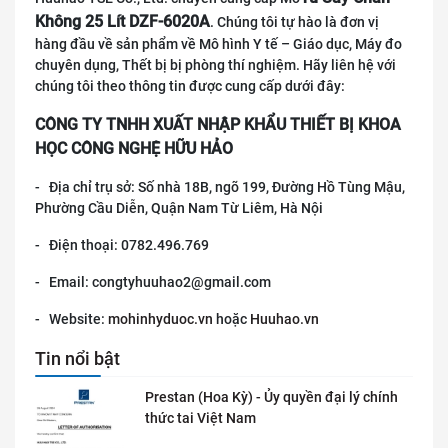
Không 25 Lít DZF-6020A
. Chúng tôi tự hào là đơn vị
hàng đầu về sản phẩm về Mô hình Y tế – Giáo dục, Máy đo
chuyên dụng, Thết bị bị phòng thí nghiệm. Hãy liên hệ với
chúng tôi theo thông tin được cung cấp dưới đây:
CÔNG TY TNHH XUẤT NHẬP KHẨU THIẾT BỊ KHOA
HỌC CÔNG NGHỆ HỮU HẢO
- Địa chỉ trụ sở: Số nhà 18B, ngõ 199, Đường Hồ Tùng Mậu,
Phường Cầu Diễn, Quận Nam Từ Liêm, Hà Nội
- Điện thoại: 0782.496.769
- Email: congtyhuuhao2@gmail.com
- Website:
mohinhyduoc.vn
hoặc
Huuhao.vn
Tin nổi bật
Prestan (Hoa Kỳ) - Ủy quyền đại lý chính
thức tai Việt Nam