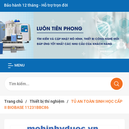
 12 tháng - Hỗ trợ trọn đời
MENU
Trang chủ
/
Thiết bị thí nghiệm
/
TỦ AN TOÀN SINH HỌC CẤP
II BIOBASE 11231BBC86