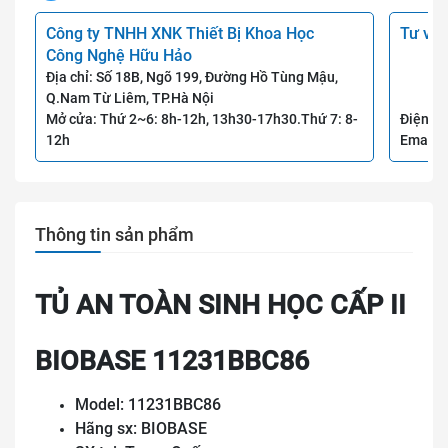
Công ty TNHH XNK Thiết Bị Khoa Học
Tư vấn
Công Nghệ Hữu Hảo
Địa chỉ: Số 18B, Ngõ 199, Đường Hồ Tùng Mậu,
Q.Nam Từ Liêm, TP.Hà Nội
Mở cửa: Thứ 2~6: 8h-12h, 13h30-17h30.Thứ 7: 8-
Điện th
12h
Email:
Thông tin sản phẩm
TỦ AN TOÀN SINH HỌC CẤP II
BIOBASE 11231BBC86
Model: 11231BBC86
Hãng sx: BIOBASE