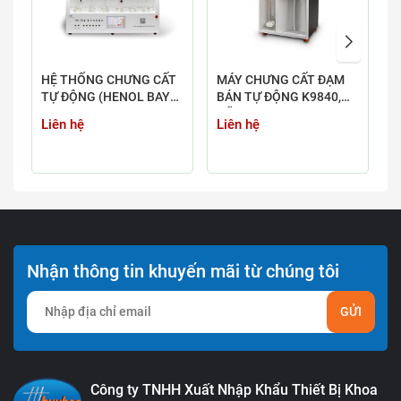
HỆ THỐNG CHƯNG CẤT
MÁY CHƯNG CẤT ĐẠM
M
TỰ ĐỘNG (HENOL BAY
BÁN TỰ ĐỘNG K9840,
T
HƠI, AMONI, NITƠ,
HÃNG HANON
Liên hệ
Liên hệ
L
XYANUA) YDL-6
Nhận thông tin khuyến mãi từ chúng tôi
GỬI
Công ty TNHH Xuất Nhập Khẩu Thiết Bị Khoa