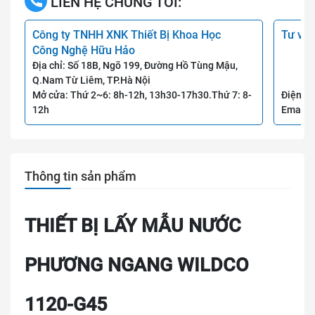
LIÊN HỆ CHÚNG TÔI:
Công ty TNHH XNK Thiết Bị Khoa Học
Tư vấn
Công Nghệ Hữu Hảo
Địa chỉ: Số 18B, Ngõ 199, Đường Hồ Tùng Mậu,
Q.Nam Từ Liêm, TP.Hà Nội
Mở cửa: Thứ 2~6: 8h-12h, 13h30-17h30.Thứ 7: 8-
Điện th
12h
Email:
Thông tin sản phẩm
THIẾT BỊ LẤY MẪU NƯỚC
PHƯƠNG NGANG WILDCO
1120-G45