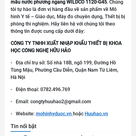
mẫu nước phương ngang WILDCO 1120-G45
.
Chúng
tôi tự hào là đơn vị hàng đầu về sản phẩm về Mô
hình Y tế – Giáo dục, Máy đo chuyên dụng, Thết bị bị
phòng thí nghiệm. Hãy liên hệ với chúng tôi theo
thông tin được cung cấp dưới đây:
CÔNG TY TNHH XUẤT NHẬP KHẨU THIẾT BỊ KHOA
HỌC CÔNG NGHỆ HỮU HẢO
- Địa chỉ trụ sở: Số nhà 18B, ngõ 199, Đường Hồ
Tùng Mậu, Phường Cầu Diễn, Quận Nam Từ Liêm,
Hà Nội
- Điện thoại: 0782.496.769
- Email: congtyhuuhao2@gmail.com
- Website:
mohinhyduoc.vn
hoặc
Huuhao.vn
Tin nổi bật