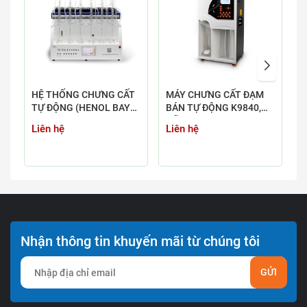
HỆ THỐNG CHƯNG CẤT
MÁY CHƯNG CẤT ĐẠM
M
TỰ ĐỘNG (HENOL BAY
BÁN TỰ ĐỘNG K9840,
T
HƠI, AMONI, NITƠ,
HÃNG HANON
Liên hệ
Liên hệ
L
XYANUA) YDL-6
Nhận thông tin khuyến mãi từ chúng tôi
GỬI