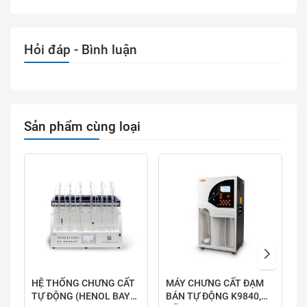
Hỏi đáp - Bình luận
Sản phẩm cùng loại
HỆ THỐNG CHƯNG CẤT
MÁY CHƯNG CẤT ĐẠM
M
TỰ ĐỘNG (HENOL BAY
BÁN TỰ ĐỘNG K9840,
T