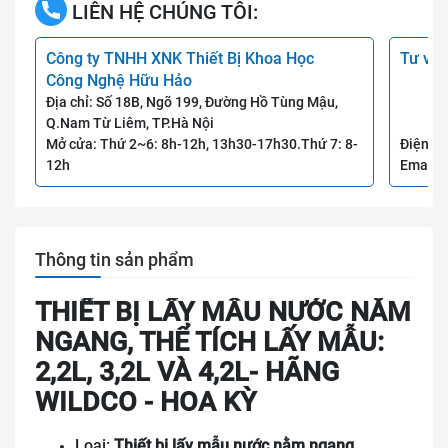
LIÊN HỆ CHÚNG TÔI:
Công ty TNHH XNK Thiết Bị Khoa Học
Tư vấn
Công Nghệ Hữu Hảo
Địa chỉ: Số 18B, Ngõ 199, Đường Hồ Tùng Mậu,
Q.Nam Từ Liêm, TP.Hà Nội
Mở cửa: Thứ 2~6: 8h-12h, 13h30-17h30.Thứ 7: 8-
Điện th
12h
Email:
Thông tin sản phẩm
THIẾT BỊ LẤY MẪU NƯỚC NẰM
NGANG, THỂ TÍCH LẤY MẪU:
2,2L, 3,2L VÀ 4,2L- HÃNG
WILDCO - HOA KỲ
Loại:
Thiết bị lấy mẫu nước nằm ngang,