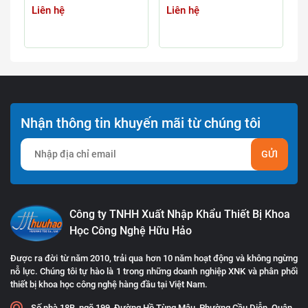
HƠI, AMONI, NITƠ,
HÃNG HANON
Liên hệ
Liên hệ
L
XYANUA) YDL-6
Nhận thông tin khuyến mãi từ chúng tôi
GỬI
Công ty TNHH Xuất Nhập Khẩu Thiết Bị Khoa
Học Công Nghệ Hữu Hảo
Được ra đời từ năm 2010, trải qua hơn 10 năm hoạt động và không ngừng
nỗ lực. Chúng tôi tự hào là 1 trong những doanh nghiệp XNK và phân phối
thiết bị khoa học công nghệ hàng đầu tại Việt Nam.
Số nhà 18B, ngõ 199, Đường Hồ Tùng Mậu, Phường Cầu Diễn, Quận