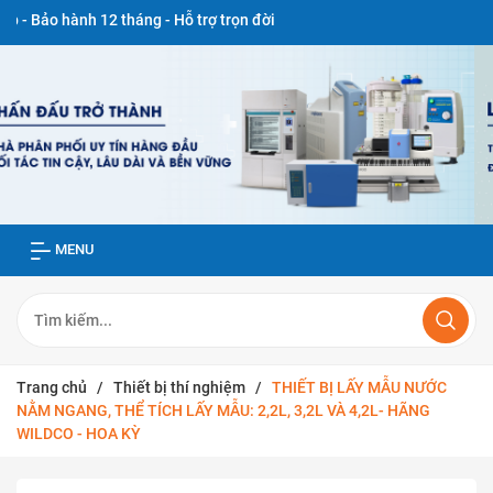
nh 12 tháng - Hỗ trợ trọn đời
MENU
Trang chủ
/
Thiết bị thí nghiệm
/
THIẾT BỊ LẤY MẪU NƯỚC
NẰM NGANG, THỂ TÍCH LẤY MẪU: 2,2L, 3,2L VÀ 4,2L- HÃNG
WILDCO - HOA KỲ