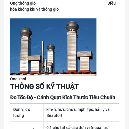
Ống thông gió Điều
hòa không khí và thông gió
Ông khói
THÔNG SỐ KỸ THUẬT
Đo Tốc Độ - Cánh Quạt Kích Thước Tiêu Chuẩn
Đơn vị đo
km/h, m/s, cm/s, mph, fps, hải lý và
lường
Beaufort
0,1 cho tất cả các đơn vị (ngoại trừ