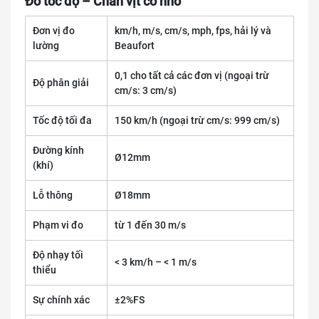
Đo tốc độ – Chân vịt cỡ nhỏ
Đơn vị đo
km/h, m/s, cm/s, mph, fps, hải lý và
lường
Beaufort
0,1 cho tất cả các đơn vị (ngoại trừ
Độ phân giải
cm/s: 3 cm/s)
Tốc độ tối đa
150 km/h (ngoại trừ cm/s: 999 cm/s)
Đường kính
Ø12mm
(khí)
Lỗ thông
Ø18mm
Phạm vi đo
từ 1 đến 30 m/s
Độ nhạy tối
< 3 km/h – < 1 m/s
thiểu
Sự chính xác
±2%FS