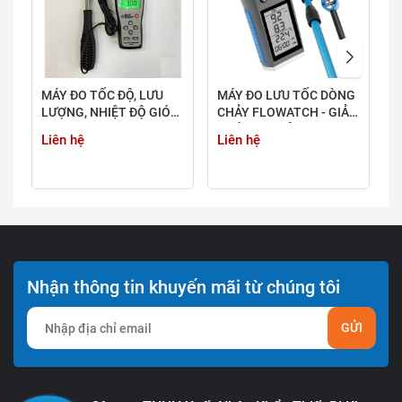
MÁY ĐO TỐC ĐỘ, LƯU
MÁY ĐO LƯU TỐC DÒNG
M
LƯỢNG, NHIỆT ĐỘ GIÓ
CHẢY FLOWATCH - GIẢI
N
SMARTSENSOR AR866A
PHÁP CHUYÊN DỤNG,
3
Liên hệ
Liên hệ
L
CHÍNH XÁC HÀNG ĐẦU
Nhận thông tin khuyến mãi từ chúng tôi
GỬI