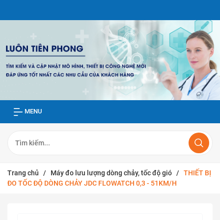
MENU
Trang chủ
/
Máy đo lưu lượng dòng chảy, tốc độ gió
/
THIẾT BỊ
ĐO TỐC ĐỘ DÒNG CHẢY JDC FLOWATCH 0,3 - 51KM/H