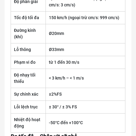
Độ phân giải
cm/s: 3 cm/s)
Tốc độ tối đa
150 km/h (ngoại trừ cm/s: 999 cm/s)
Đường kính
Ø20mm
(khí)
Lỗ thông
Ø33mm
Phạm vi đo
từ 1 đến 30 m/s
Độ nhạy tối
< 3 km/h – < 1 m/s
thiểu
Sự chính xác
±2%FS
Lỗi lệch trục
± 30° / ± 3% FS
Nhiệt độ hoạt
-50°C đến +100°C
động