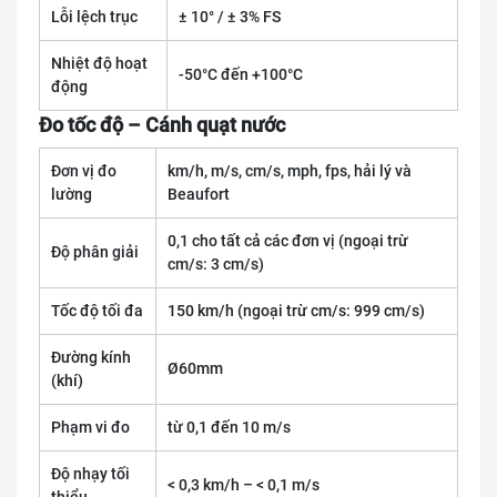
Lỗi lệch trục
± 10° / ± 3% FS
Nhiệt độ hoạt
-50°C đến +100°C
động
Đo tốc độ – Cánh quạt nước
Đơn vị đo
km/h, m/s, cm/s, mph, fps, hải lý và
lường
Beaufort
0,1 cho tất cả các đơn vị (ngoại trừ
Độ phân giải
cm/s: 3 cm/s)
Tốc độ tối đa
150 km/h (ngoại trừ cm/s: 999 cm/s)
Đường kính
Ø60mm
(khí)
Phạm vi đo
từ 0,1 đến 10 m/s
Độ nhạy tối
< 0,3 km/h – < 0,1 m/s