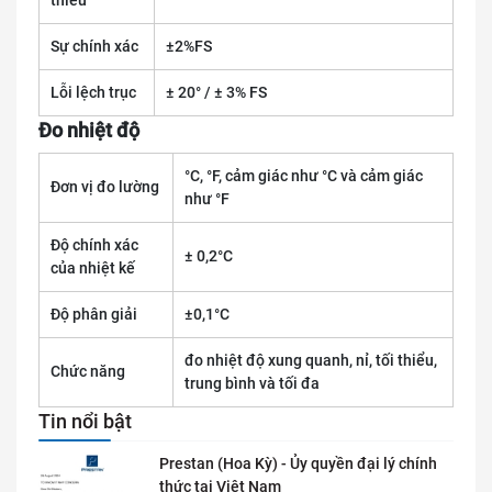
thiểu
Sự chính xác
±2%FS
Lỗi lệch trục
± 20° / ± 3% FS
Đo nhiệt độ
°C, °F, cảm giác như °C và cảm giác
Đơn vị đo lường
như °F
Độ chính xác
± 0,2°C
của nhiệt kế
Độ phân giải
±0,1°C
đo nhiệt độ xung quanh, nỉ, tối thiểu,
Chức năng
trung bình và tối đa
Tin nổi bật
Prestan (Hoa Kỳ) - Ủy quyền đại lý chính
thức tai Việt Nam