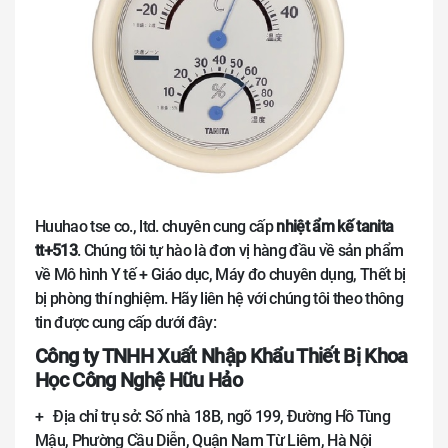
Huuhao tse co., ltd. chuyên cung cấp
nhiệt ẩm kế tanita
tt+513
. Chúng tôi tự hào là đơn vị hàng đầu về sản phẩm
về Mô hình Y tế + Giáo dục, Máy đo chuyên dụng, Thết bị
bị phòng thí nghiệm. Hãy liên hệ với chúng tôi theo thông
tin được cung cấp dưới đây:
Công ty TNHH Xuất Nhập Khẩu Thiết Bị Khoa
Học Công Nghệ Hữu Hảo
+ Địa chỉ trụ sở: Số nhà 18B, ngõ 199, Đường Hồ Tùng
Mậu, Phường Cầu Diễn, Quận Nam Từ Liêm, Hà Nội