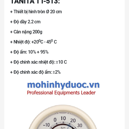
TANITA TT-513:
+ Thiết bị hình tròn Ø 20 cm
+ Độ dầy 2.2 cm
+ Cân nặng 200g
0
0
+ Nhiệt độ: +20
C - 45
C
+ Độ ẩm: 10% + 95%
+ Độ chính xác nhiệt độ:
10 C
±
+ Độ chính xác độ ẩm:
2%
±