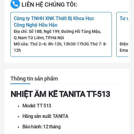
LIÊN HỆ CHÚNG TÔI:
Công ty TNHH XNK Thiết Bị Khoa Học
Tư vấn
Công Nghệ Hữu Hảo
Địa chỉ: Số 18B, Ngõ 199, Đường Hồ Tùng Mậu,
Q.Nam Từ Liêm, TP.Hà Nội
Mở cửa: Thứ 2~6: 8h-12h, 13h30-17h30.Thứ 7: 8-
Điện th
12h
Email:
Thông tin sản phẩm
NHIỆT ẨM KẾ TANITA TT-513
Model: TT 513
Hãng sản xuất: TANITA
Bảo hành: 12 tháng