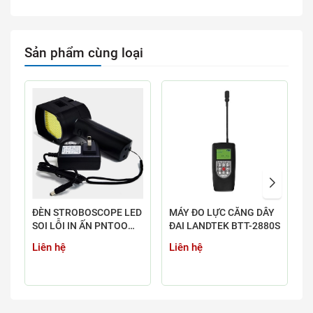
Sản phẩm cùng loại
ĐÈN STROBOSCOPE LED
MÁY ĐO LỰC CĂNG DÂY
M
SOI LỖI IN ẤN PNTOO
ĐAI LANDTEK BTT-2880S
H
PT-L200B & PT-L200B-
-
Liên hệ
Liên hệ
L
LASER
H
Z