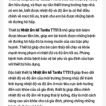
ẩm hữu dụng, và thực sự cần thiết trong trường hợp nhà
có em bé, biết được nhiệt độ và độ ẩm ta có thể điều
chỉnh về mức tối ưu, tránh cho em bé được những bệnh
về đường hô hấp.
Thiết bị
Nhiệt ẩm kế Tanita TT513
nhỏ giúp tích kiệm
được khoan tiền lớn, giúp em bé tránh được những bệnh
về đường hô hấp đó là mong muốn của các bậc phụ
huỳnh. Thiết bị giúp cho bé cảm thấy dễ chịu và khỏe
mạnh trong phạm vi nhiệt độ và độ ẩm tối ưu. Phòng
bệnh hơn chữa bệnh bảo vệ bé yêu và gia đình của bạn
với thiết bị hữu dụng.
Đặc biệt thiết bị
Nhiệt ẩm kế Tanita TT513
giúp theo dõi
nhiệt độ và độ ẩm của môi trường (trong nhà) để tránh
tình trạng nhiệt độ và độ ẩm ở mức tiêu cực ảnh hưởng
đến sức khỏe của cả gia đình, thiết bị giúp điều chỉnh
nhiệt độ và độ ẩm về trạng thái lý tưởng, đây là một cách
nâng cao sức khỏe cho cả gia đình, phòng chống những