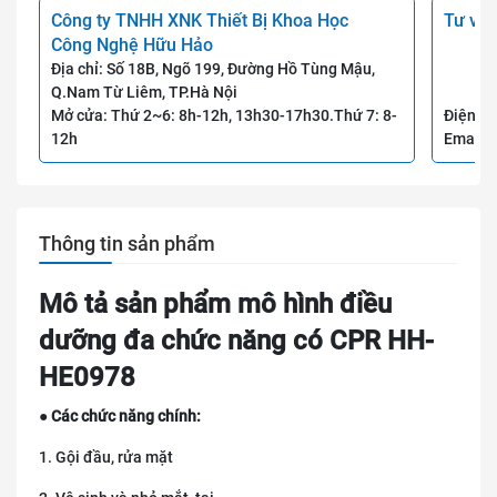
Công ty TNHH XNK Thiết Bị Khoa Học
Tư vấn
Công Nghệ Hữu Hảo
Địa chỉ: Số 18B, Ngõ 199, Đường Hồ Tùng Mậu,
Q.Nam Từ Liêm, TP.Hà Nội
Mở cửa: Thứ 2~6: 8h-12h, 13h30-17h30.Thứ 7: 8-
Điện th
12h
Email:
Thông tin sản phẩm
Mô tả sản phẩm mô hình điều
dưỡng đa chức năng có CPR HH-
HE0978
● Các chức năng chính:
1. Gội đầu, rửa mặt