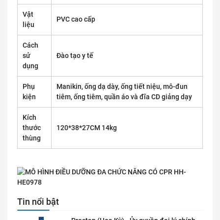
Vật
PVC cao cấp
liệu
Cách
sử
Đào tạo y tế
dụng
Phụ
Manikin, ống dạ dày, ống tiết niệu, mô-đun
kiện
tiêm, ống tiêm, quần áo và đĩa CD giảng dạy
Kích
thước
120*38*27CM 14kg
thùng
Tin nổi bật