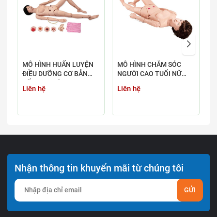
MÔ HÌNH HUẤN LUYỆN
MÔ HÌNH CHĂM SÓC
M
ĐIỀU DƯỠNG CƠ BẢN
NGƯỜI CAO TUỔI NỮ
Đ
KẾT HỢP NÂNG CAO
GD/H220B
S
Liên hệ
Liên hệ
L
Nhận thông tin khuyến mãi từ chúng tôi
GỬI