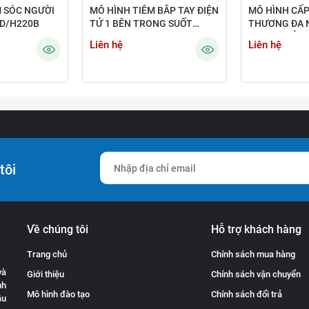
 SÓC NGƯỜI
MÔ HÌNH TIÊM BẮP TAY ĐIỆN
MÔ HÌNH CẤ
GD/H220B
TỬ 1 BÊN TRONG SUỐT
THƯƠNG ĐA 
GD/HS20F
XƯƠNG HỞ, 
Liên hệ
Liên hệ
CẮT CỤT) GD
tôi
Về chúng tôi
Hỗ trợ khách hàng
Trang chủ
Chính sách mua hàng
và
Giới thiệu
Chính sách vận chuyển
nh
Mô hình đào tạo
Chính sách đổi trả
ầu