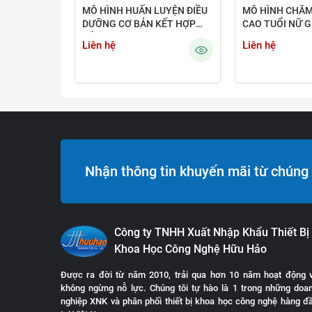
MÔ HÌNH HUẤN LUYỆN ĐIỀU
MÔ HÌNH CHĂM
DƯỠNG CƠ BẢN KẾT HỢP
CAO TUỔI NỮ 
NÂNG CAO
Liên hệ
Liên hệ
Nhận thông tin khuyến mãi từ chúng 
Công ty TNHH Xuất Nhập Khẩu Thiết Bị
Khoa Học Công Nghệ Hữu Hảo
Được ra đời từ năm 2010, trải qua hơn 10 năm hoạt động 
không ngừng nỗ lực. Chúng tôi tự hào là 1 trong những doa
nghiệp XNK và phân phối thiết bị khoa học công nghệ hàng đ