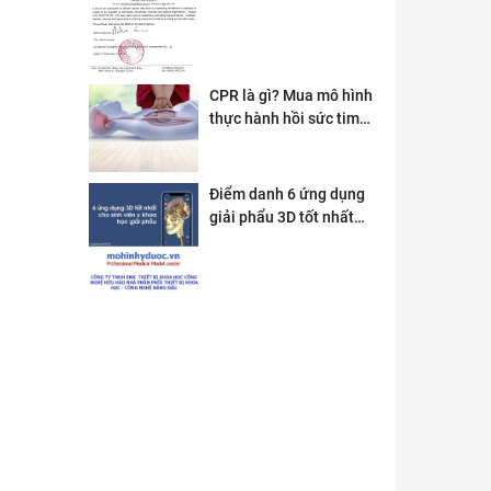
CPR là gì? Mua mô hình
thực hành hồi sức tim
phổi ở đâu?
Điểm danh 6 ứng dụng
giải phẩu 3D tốt nhất
dành cho sinh viên y
khoa