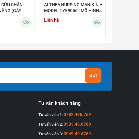
P CỨU CHẤN
ALTHEA NURSING MANIKIN –
MÔ HÌNH T
NĂNG (GÃY
MODEL TYE9056 | MÔ HÌNH
THUẬT NỘI 
VẾT THƯƠNG
CHĂM SÓC ĐIỀU DƯỠNG NỮ
Liên hệ
Liên hệ
/J110
TOÀN THÂN
GỬI
Tư vấn khách hàng
0782.496.769
Tư vấn viên 1:
0983.49.6769
Tư vấn viên 2:
0949.49.6769
Tư vấn viên 3: