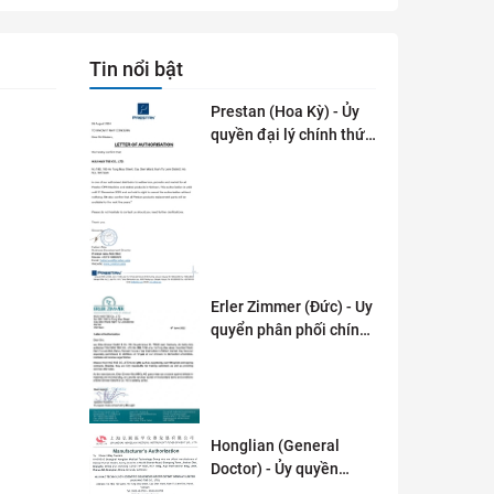
Tin nổi bật
Prestan (Hoa Kỳ) - Ủy
quyền đại lý chính thức
tai Việt Nam
Erler Zimmer (Đức) - Uy
quyển phân phối chính
thức tại Việt Nam
Honglian (General
Doctor) - Ủy quyền
phân phối tai Việt Nam