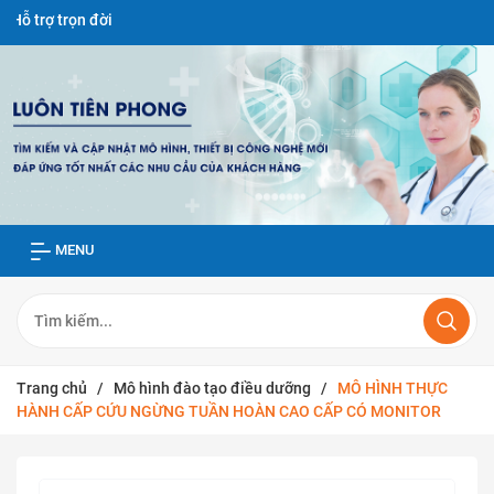
ời
MENU
Trang chủ
/
Mô hình đào tạo điều dưỡng
/
MÔ HÌNH THỰC
HÀNH CẤP CỨU NGỪNG TUẦN HOÀN CAO CẤP CÓ MONITOR