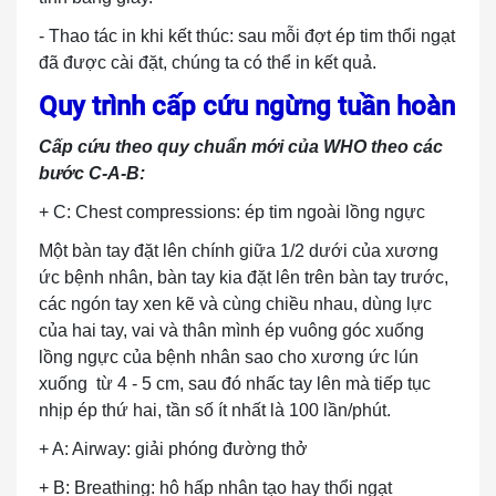
- Thao tác in khi kết thúc: sau mỗi đợt ép tim thổi ngạt
đã được cài đặt, chúng ta có thể in kết quả.
Quy trình cấp cứu ngừng tuần hoàn
Cấp cứu theo quy chuẩn mới của WHO theo các
bước C-A-B:
+ C: Chest compressions: ép tim ngoài lồng ngực
Một bàn tay đặt lên chính giữa 1/2 dưới của xương
ức bệnh nhân, bàn tay kia đặt lên trên bàn tay trước,
các ngón tay xen kẽ và cùng chiều nhau, dùng lực
của hai tay, vai và thân mình ép vuông góc xuống
lồng ngực của bệnh nhân sao cho xương ức lún
xuống từ 4 - 5 cm, sau đó nhấc tay lên mà tiếp tục
nhịp ép thứ hai, tần số ít nhất là 100 lần/phút.
+ A: Airway: giải phóng đường thở
+ B: Breathing: hô hấp nhân tạo hay thổi ngạt