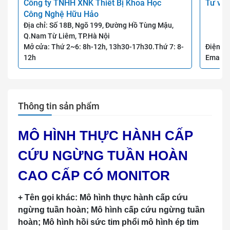
Công ty TNHH XNK Thiết Bị Khoa Học
Tư vấn
Công Nghệ Hữu Hảo
Địa chỉ: Số 18B, Ngõ 199, Đường Hồ Tùng Mậu,
Q.Nam Từ Liêm, TP.Hà Nội
Mở cửa: Thứ 2~6: 8h-12h, 13h30-17h30.Thứ 7: 8-
Điện th
12h
Email:
Thông tin sản phẩm
MÔ HÌNH THỰC HÀNH CẤP
CỨU NGỪNG TUẦN HOÀN
CAO CẤP CÓ MONITOR
+ Tên gọi khác: Mô hình thực hành cấp cứu
ngừng tuần hoàn; Mô hình cấp cứu ngừng tuần
hoàn; Mô hình hồi sức tim phổi mô hình ép tim