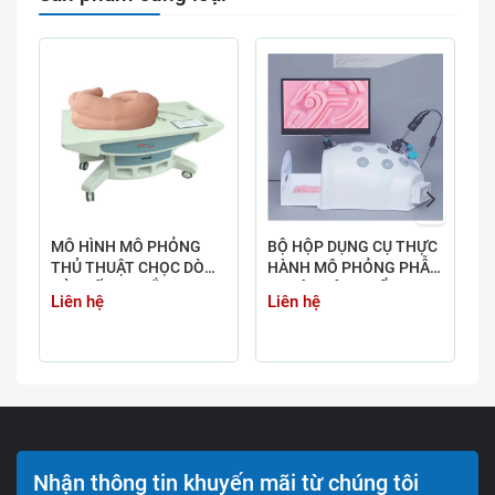
MÔ HÌNH MÔ PHỎNG
BỘ HỘP DỤNG CỤ THỰC
M
THỦ THUẬT CHỌC DÒ
HÀNH MÔ PHỎNG PHẪU
M
TỦY SỐNG THẮT LƯNG
THUẬT NỘI SOI Ổ BỤNG
G
Liên hệ
Liên hệ
L
THÔNG MINH CAO CẤP
GD/L260C
Nhận thông tin khuyến mãi từ chúng tôi