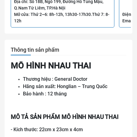
Địa chỉ: Số 18B, Ngõ 199, Đường Hồ Tùng Mậu,
Q.Nam Từ Liêm, TP.Hà Nội
Mở cửa: Thứ 2~6: 8h-12h, 13h30-17h30.Thứ 7: 8-
Điện th
12h
Email:
Thông tin sản phẩm
MÔ HÌNH NHAU THAI
Thương hiệu : General Doctor
Hãng sản xuất: Honglian – Trung Quốc
Bảo hành : 12 tháng
MÔ TẢ SẢN PHẨM MÔ HÌNH NHAU THAI
- Kích thước: 22cm x 23cm x 4cm