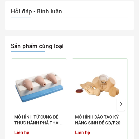
Hỏi đáp - Bình luận
Sản phẩm cùng loại
MÔ HÌNH TỬ CUNG ĐỂ
MÔ HÌNH ĐÀO TẠO KỸ
M
THỰC HÀNH PHÁ THAI
NĂNG SINH ĐẺ GD/F20
N
GD/FT33A
G
Liên hệ
Liên hệ
L