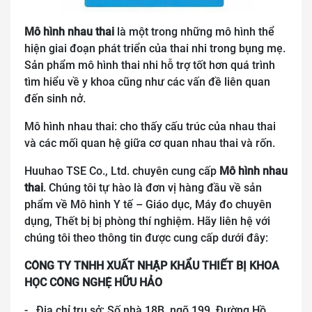
Mô hình nhau thai
là một trong những mô hình thể
hiện giai đoạn phát triển của thai nhi trong bụng mẹ.
Sản phẩm mô hình thai nhi hỗ trợ tốt hơn quá trình
tìm hiểu về y khoa cũng như các vấn đề liên quan
đến sinh nở.
Mô hình nhau thai: cho thấy cấu trúc của nhau thai
và các mối quan hệ giữa cơ quan nhau thai và rốn.
Huuhao TSE Co., Ltd. chuyên cung cấp
Mô hình nhau
thai
. Chúng tôi tự hào là đơn vị hàng đầu về sản
phẩm về Mô hình Y tế – Giáo dục, Máy đo chuyên
dụng, Thết bị bị phòng thí nghiệm. Hãy liên hệ với
chúng tôi theo thông tin được cung cấp dưới đây:
CÔNG TY TNHH XUẤT NHẬP KHẨU THIẾT BỊ KHOA
HỌC CÔNG NGHỆ HỮU HẢO
- Địa chỉ trụ sở: Số nhà 18B, ngõ 199, Đường Hồ