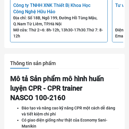
Công ty TNHH XNK Thiết Bị Khoa Học
Tư vấn
Công Nghệ Hữu Hảo
Địa chỉ: Số 18B, Ngõ 199, Đường Hồ Tùng Mậu,
Q.Nam Từ Liêm, TP.Hà Nội
Mở cửa: Thứ 2~6: 8h-12h, 13h30-17h30.Thứ 7: 8-
Điện th
12h
Email:
Thông tin sản phẩm
Mô tả Sản phẩm mô hình huấn
luyện CPR - CPR trainer
NASCO 100-2160
Đào tạo và nâng cao kỹ năng CPR một cách dễ dàng
và tiết kiệm chi phí
Có giao diện giống như thật của Economy Sani-
Manikin