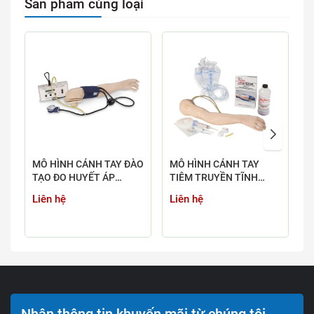
Sản phẩm cùng loại
MÔ HÌNH CÁNH TAY ĐÀO
MÔ HÌNH CÁNH TAY
M
TẠO ĐO HUYẾT ÁP
TIÊM TRUYỀN TĨNH
T
NASCO LF04079
MẠCH - LF04080 -
L
Liên hệ
Liên hệ
L
NASCO HEALTH CARE
M
Nhận thông tin khuyến mãi từ chúng tôi