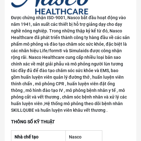
Được chứng nhận ISO-9001, Nasco bắt đầu hoạt động vào
năm 1941, sản xuất các thiết bị hỗ trợ giảng dạy cho dạy
nghề nông nghiệp. Trong những thập kỷ kể từ đó, Nasco
Healthcare đã phát triển thành công ty hàng đầu về các sản
phẩm mô phỏng và đào tạo chăm sóc sức khỏe, đặc biệt là
các nhãn hiệu Life/form® và Simulaids được công nhận
rộng rãi. Nasco Healthcare cung cấp nhiều loại bản sao
chính xác về mặt giải phẫu và mô phỏng người lùn tương
tác đầy đủ để đào tạo chăm sóc sức khỏe và EMS, bao
gồm huấn luyện viên quản lý đường thở , huấn luyện viên
thính chẩn , mô phỏng CPR , huấn luyện viên đặt ống
thông , mô hình đào tạo IV , mô phỏng bệnh nhân y tế , mô
phỏng cắt và vết thương , chăm sóc bệnh nhân và xử lý các
huấn luyện viên ,Hệ thống mô phỏng theo dõi bệnh nhân
SKILLQUBE và huấn luyện viên khâu vết thương .
THÔNG SỐ KỸ THUẬT
Nhà chế tạo
Nasco