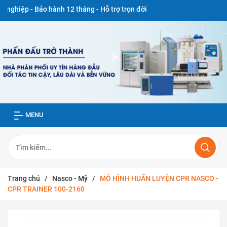
 - Bảo hành 12 tháng - Hỗ trợ trọn đời
MENU
Trang chủ
/
Nasco - Mỹ
/
MÔ HÌNH HUẤN LUYỆN CPR NASCO -
CPR TRAINER 100-2160