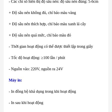
-
C
ác ch
ỉ số hiển thị độ s
âu nén: đ
ộ s
âu nén đúng: 5-6cm
+ Đ
ộ s
âu nén không đ
ủ, chỉ b
áo màu vàng
+ Đ
ộ s
âu nén thích h
ợp, chỉ b
áo màu xanh lá cây
+ Đ
ộ s
âu nén quá m
ức, chỉ b
áo màu đ
ỏ
-
Thời gian hoạt động c
ó th
ể được thiết lập trong gi
ây
- T
ốc độ hoạt động: ≥100 lần / ph
út
- Ngu
ồn
vào
: 220V, nguồn ra 24V
M
áy in:
- In đ
ồng bộ khả dụng trong khi hoạt động
-
In sau khi hoạt động