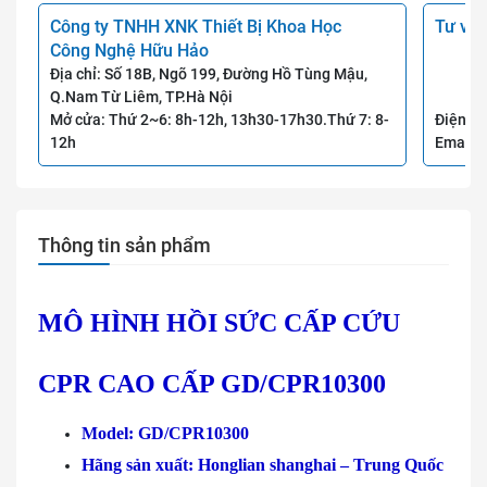
Công ty TNHH XNK Thiết Bị Khoa Học
Tư vấn
Công Nghệ Hữu Hảo
Địa chỉ: Số 18B, Ngõ 199, Đường Hồ Tùng Mậu,
Q.Nam Từ Liêm, TP.Hà Nội
Mở cửa: Thứ 2~6: 8h-12h, 13h30-17h30.Thứ 7: 8-
Điện th
12h
Email:
Thông tin sản phẩm
MÔ HÌNH HỒI SỨC CẤP CỨU
CPR CAO CẤP GD/CPR10300
Model: GD/CPR10300
Hãng sản xuất: Honglian shanghai – Trung Quốc