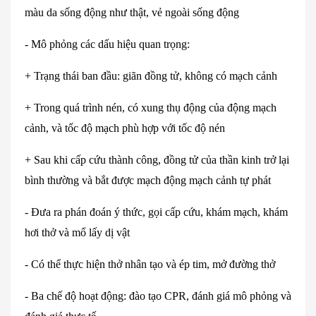
màu da s
ống động như thật, vẻ ngo
ài s
ống động
-
M
ô ph
ỏng c
ác d
ấu hiệu quan trọng:
+
Trạng th
ái ban đ
ầu: gi
ãn đ
ồng tử, kh
ông có m
ạch cảnh
+
Trong qu
á trình nén, có xung th
ụ động của động mạch
cảnh, v
à t
ốc độ mạch ph
ù h
ợp với tốc độ n
én
+ Sau khi c
ấp cứu th
ành công, đ
ồng tử của thần kinh trở lại
b
ình thư
ờng v
à b
ắt được mạch động mạch cảnh tự ph
át
- Đưa ra phán đoán ý th
ức, gọi cấp cứu, kh
ám m
ạch, kh
ám
hơi th
ở v
à m
ổ lấy dị vật
-
C
ó th
ể thực hiện thở nh
ân t
ạo v
à ép tim, m
ở đường thở
-
Ba chế độ hoạt động: đ
ào t
ạo CPR, đ
ánh giá mô ph
ỏng v
à