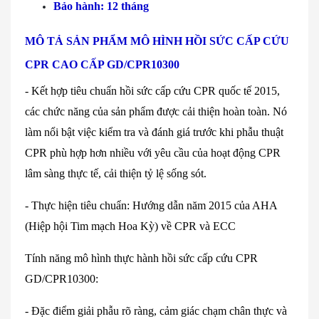
Bảo hành: 12 tháng
MÔ TẢ SẢN PHẨM MÔ HÌNH HỒI SỨC CẤP CỨU
CPR CAO CẤP GD/CPR10300
- K
ết hợp ti
êu chu
ẩn
hồi sức cấp cứu
CPR quốc tế 2015,
c
ác ch
ức năng của sản phẩm được cải thiện ho
àn toàn. Nó
làm n
ổi bật việc kiểm tra v
à đánh giá trư
ớc khi phẫu thuật
CPR ph
ù h
ợp hơn nhiều với y
êu c
ầu của hoạt động CPR
l
âm sàng th
ực tế, cải thiện tỷ lệ sống s
ót.
- Th
ực hiện ti
êu chu
ẩn: Hướng dẫn năm 2015 của AHA
(Hiệp hội Tim mạch Hoa Kỳ) về CPR v
à ECC
Tính năng mô hình thực hành hồi sức cấp cứu CPR
GD/CPR10300:
- Đ
ặc điểm giải phẫu r
õ ràng, c
ảm gi
ác ch
ạm ch
ân th
ực v
à