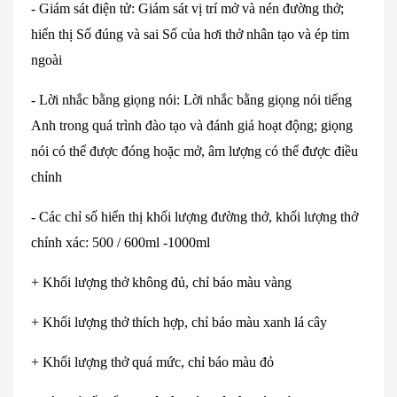
- Giám sát đi
ện tử: Gi
ám sát v
ị tr
í m
ở v
à nén đư
ờng thở;
hiển thị Số đ
úng và sai S
ố của hơi thở nh
ân t
ạo v
à ép tim
ngoài
- L
ời nhắc bằng giọng n
ói: L
ời nhắc bằng giọng n
ói ti
ếng
Anh trong qu
á trình đào t
ạo v
à đánh giá ho
ạt động; giọng
n
ói có th
ể được đ
óng ho
ặc mở,
âm lư
ợng c
ó th
ể được điều
chỉnh
-
C
ác ch
ỉ số hiển thị khối lượng
đường thở, kh
ối lượng
thở
chính xác: 500 / 600ml -1000ml
+ Kh
ối lượng
thở không đ
ủ, chỉ b
áo màu vàng
+ Kh
ối lượng
thở thích h
ợp, chỉ b
áo màu xanh lá cây
+ Kh
ối lượng
thở quá m
ức, chỉ b
áo màu đ
ỏ