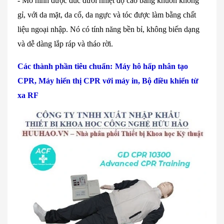
-
M
ô hình đư
ợc đ
úc dư
ới nhiệt độ cao bằng khu
ôn không
g
ỉ, với da mặt, da cổ, da ngực v
à tóc đư
ợc l
àm b
ằng chất
liệu ngoại nhập. N
ó có tính năng b
ền bỉ, kh
ông bi
ến dạng
v
à d
ễ d
àng l
ắp r
áp và tháo r
ời.
C
ác thành ph
ần ti
êu chu
ẩn:
Máy hô h
ấp nh
ân t
ạo
CPR, Máy hi
ển thị CPR với m
áy in, B
ộ điều khiển từ
xa RF