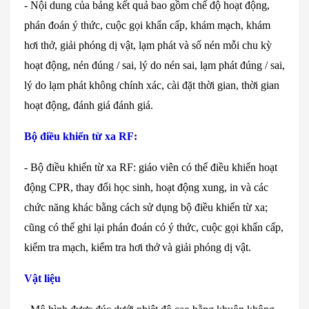
-
Nội dung của bảng kết quả bao gồm chế độ hoạt động,
ph
án đoán ý th
ức, cuộc gọi khẩn cấp, kh
ám m
ạch, kh
ám
hơi th
ở, giải ph
óng d
ị vật, lạm ph
át và s
ố n
én m
ỗi chu kỳ
hoạt động, n
én đúng / sai, lý do nén sai, l
ạm ph
át đúng / sai,
lý do l
ạm ph
át không chính xác, cài đ
ặt thời gian, thời gian
hoạt động, đ
ánh giá đánh giá.
B
ộ điều khiển từ xa RF:
-
Bộ điều khiển từ xa RF: gi
áo viên có th
ể điều khiển hoạt
động CPR, thay đổi học sinh, hoạt động xung, in v
à các
ch
ức năng kh
ác b
ằng c
ách s
ử dụng bộ điều khiển từ xa;
cũng c
ó th
ể ghi lại ph
án đoán có ý th
ức, cuộc gọi khẩn cấp,
kiểm tra mạch, kiểm tra hơi thở v
à gi
ải ph
óng d
ị vật.
Vật liệu