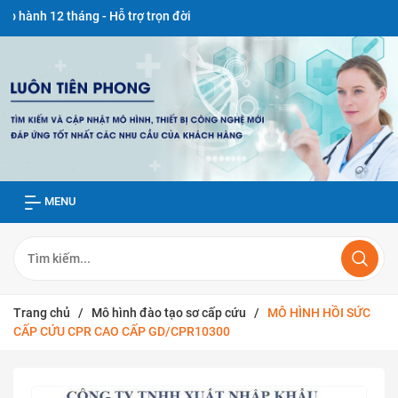
áng - Hỗ trợ trọn đời
MENU
Trang chủ
/
Mô hình đào tạo sơ cấp cứu
/
MÔ HÌNH HỒI SỨC
CẤP CỨU CPR CAO CẤP GD/CPR10300