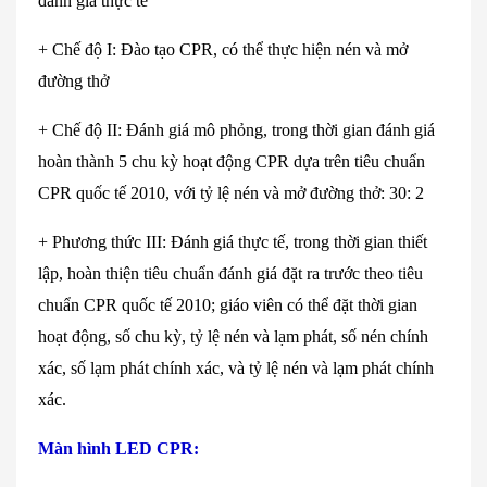
đánh giá th
ực tế
+
Chế độ I: Đ
ào t
ạo CPR, c
ó th
ể thực hiện n
én và mở
đường thở
+ Ch
ế độ II: Đ
ánh giá mô ph
ỏng, trong thời gian đ
ánh giá
hoàn thành 5 chu k
ỳ hoạt động CPR dựa tr
ên tiêu chu
ẩn
CPR quốc tế 2010, với tỷ lệ n
én và mở đường thở: 30: 2
+ Phương th
ức III: Đ
ánh giá th
ực tế, trong thời gian thiết
lập, ho
àn thi
ện ti
êu chu
ẩn đ
ánh giá đ
ặt ra trước theo ti
êu
chu
ẩn CPR quốc tế 2010; gi
áo viên có th
ể đặt thời gian
hoạt động, số chu kỳ, tỷ lệ n
én và l
ạm ph
át, s
ố n
én chính
xác, s
ố lạm ph
át chính xác, và t
ỷ lệ n
én và l
ạm ph
át chính
xác.
Màn hình LED CPR: