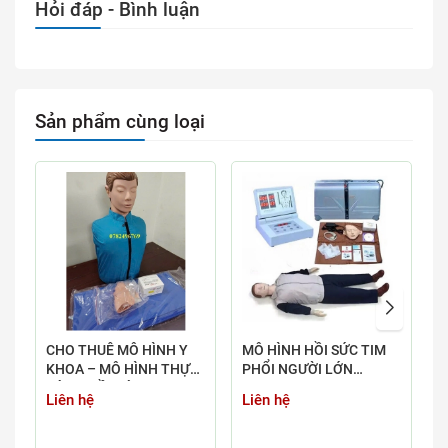
Hỏi đáp - Bình luận
Sản phẩm cùng loại
CHO THUÊ MÔ HÌNH Y
MÔ HÌNH HỒI SỨC TIM
M
KHOA – MÔ HÌNH THỰC
PHỔI NGƯỜI LỚN
Q
HÀNH HỒI SỨC TIM
CPR300S
Liên hệ
Liên hệ
L
PHỔI CPR