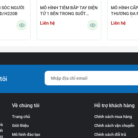
 SÓC NGƯỜI
MÔ HÌNH TIÊM BẮP TAY ĐIỆN
MÔ HÌNH CẤ
GD/H220B
TỬ 1 BÊN TRONG SUỐT
THƯƠNG ĐA 
GD/HS20F
XƯƠNG HỞ, 
Liên hệ
Liên hệ
CẮT CỤT) GD
tôi
Về chúng tôi
Hỗ trợ khách hàng
Trang chủ
Chính sách mua hàng
và
Giới thiệu
Chính sách vận chuyển
nh
Mô hình đào tạo
Chính sách đổi trả
ầu