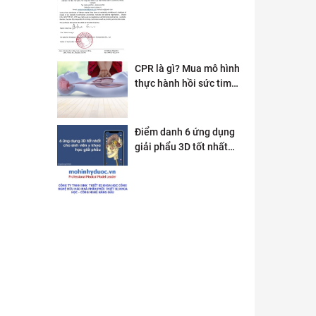
phân phối tai Việt Nam
CPR là gì? Mua mô hình
thực hành hồi sức tim
phổi ở đâu?
Điểm danh 6 ứng dụng
giải phẩu 3D tốt nhất
dành cho sinh viên y
khoa