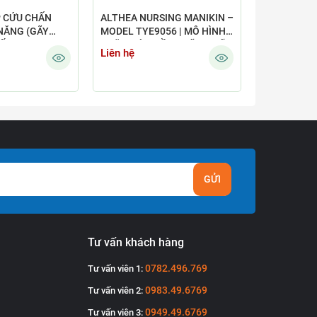
P CỨU CHẤN
ALTHEA NURSING MANIKIN –
MÔ HÌNH T
NĂNG (GÃY
MODEL TYE9056 | MÔ HÌNH
THUẬT NỘI 
VẾT THƯƠNG
CHĂM SÓC ĐIỀU DƯỠNG NỮ
Liên hệ
Liên hệ
/J110
TOÀN THÂN
GỬI
Tư vấn khách hàng
0782.496.769
Tư vấn viên 1:
0983.49.6769
Tư vấn viên 2:
0949.49.6769
Tư vấn viên 3: