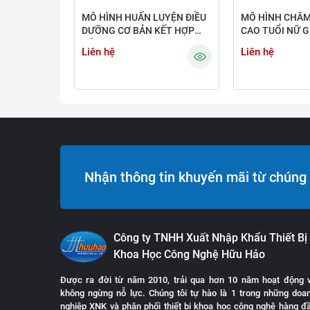
MÔ HÌNH HUẤN LUYỆN ĐIỀU
MÔ HÌNH CHĂM
DƯỠNG CƠ BẢN KẾT HỢP
CAO TUỔI NỮ 
NÂNG CAO
Liên hệ
Liên hệ
Nhận thông tin khuyến mãi từ chúng 
Công ty TNHH Xuất Nhập Khẩu Thiết Bị
Khoa Học Công Nghệ Hữu Hảo
Được ra đời từ năm 2010, trải qua hơn 10 năm hoạt động 
không ngừng nỗ lực. Chúng tôi tự hào là 1 trong những doa
nghiệp XNK và phân phối thiết bị khoa học công nghệ hàng đ