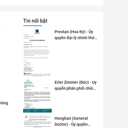
Tin nổi bật
Prestan (Hoa Kỳ) - Ủy
quyền đại lý chính thức
tai Việt Nam
Erler Zimmer (Đức) - Uy
quyển phân phối chính
thức tại Việt Nam
ràng.
Honglian (General
Doctor) - Ủy quyền