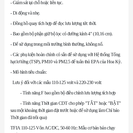
- Giám sát tại chỗ hoặc liên tục.
- Di động và nhẹ.
- Đồng hồ quay tích hợp để đọc lưu lượng tức thời.
- Bao gồm bộ phận giữ bộ lọc có đường kính 4" (10,16 cm).
- Để sử dụng trong môi trường bình thường, không nổ.
- Các phụ kiện hoàn chỉnh có sẵn để sử dụng với Hệ thống Tổng
hạt lơ lửng (TSP), PM10 và PM2.5 để tuân thủ EPA của Hoa Kỳ.
- Mô hình tiêu chuẩn:
Lưu ý đối với các mẫu 110-125 volt và 220-230 volt:
- Tính năng F bao gồm bộ điều chỉnh lưu lượng tích hợp
- Tính năng Thời gian CDT cho phép "TẮT" hoặc "BẬT"
sau một khoảng thời gian đặt trước hoặc để sử dụng làm Chỉ báo
Thời gian đã trôi qua)
TFIA 110-125 Vôn AC/DC, 50-60 Hz: Mẫu cơ bản bán chạy