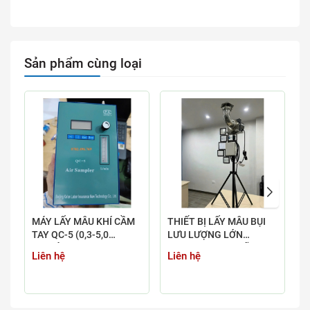
Sản phẩm cùng loại
MÁY LẤY MẪU KHÍ CẦM
THIẾT BỊ LẤY MẪU BỤI
B
TAY QC-5 (0,3-5,0
LƯU LƯỢNG LỚN
K
L/PHÚT)
MODEL: TFIA-2 HÃNG:
Liên hệ
Liên hệ
L
STAPLEX - MỸ