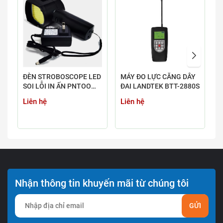
ĐÈN STROBOSCOPE LED
MÁY ĐO LỰC CĂNG DÂY
M
SOI LỖI IN ẤN PNTOO
ĐAI LANDTEK BTT-2880S
H
PT-L200B & PT-L200B-
-
Liên hệ
Liên hệ
L
LASER
H
Z
Nhận thông tin khuyến mãi từ chúng tôi
GỬI