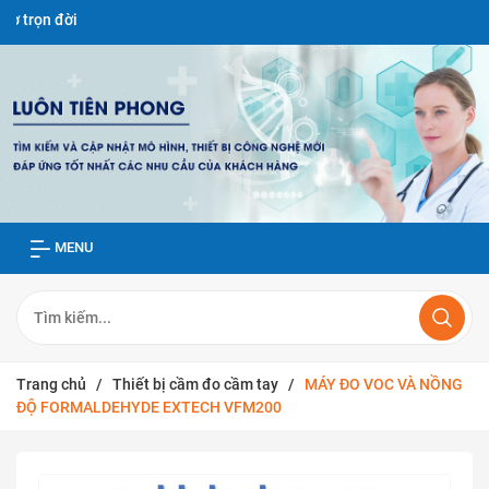
ời
MENU
Trang chủ
/
Thiết bị cầm đo cầm tay
/
MÁY ĐO VOC VÀ NỒNG
ĐỘ FORMALDEHYDE EXTECH VFM200