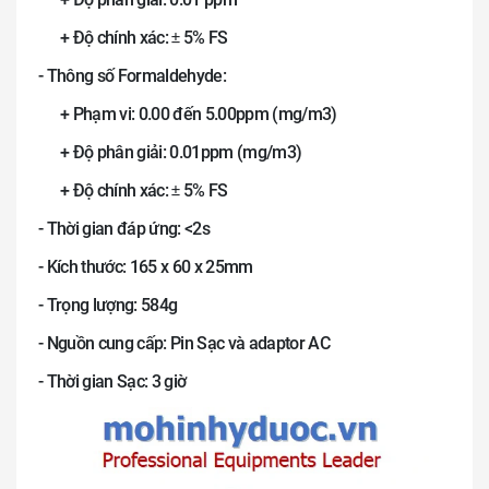
+ Độ chính xác:
5% FS
±
- Thông số Formaldehyde:
+ Phạm vi: 0.00 đến 5.00ppm (mg/m3)
+ Độ phân giải: 0.01ppm (mg/m3)
+ Độ chính xác:
5% FS
±
- Thời gian đáp ứng: <2s
- Kích thước: 165 x 60 x 25mm
- Trọng lượng: 584g
- Nguồn cung cấp: Pin Sạc và adaptor AC
- Thời gian Sạc: 3 giờ