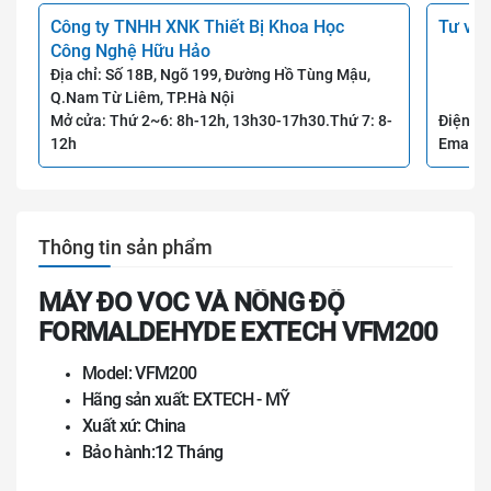
Công ty TNHH XNK Thiết Bị Khoa Học
Tư vấn
Công Nghệ Hữu Hảo
Địa chỉ: Số 18B, Ngõ 199, Đường Hồ Tùng Mậu,
Q.Nam Từ Liêm, TP.Hà Nội
Mở cửa: Thứ 2~6: 8h-12h, 13h30-17h30.Thứ 7: 8-
Điện th
12h
Email:
Thông tin sản phẩm
MÁY ĐO VOC VÀ NỒNG ĐỘ
FORMALDEHYDE EXTECH VFM200
Model: VFM200
Hãng sản xuất: EXTECH - MỸ
Xuất xứ: China
Bảo hành:12 Tháng