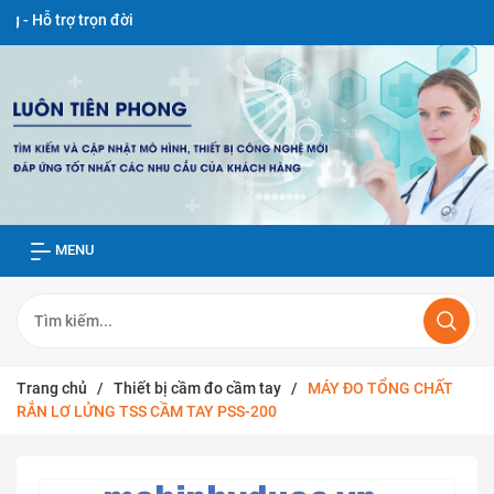
ọn đời
MENU
Trang chủ
/
Thiết bị cầm đo cầm tay
/
MÁY ĐO TỔNG CHẤT
RẮN LƠ LỬNG TSS CẦM TAY PSS-200