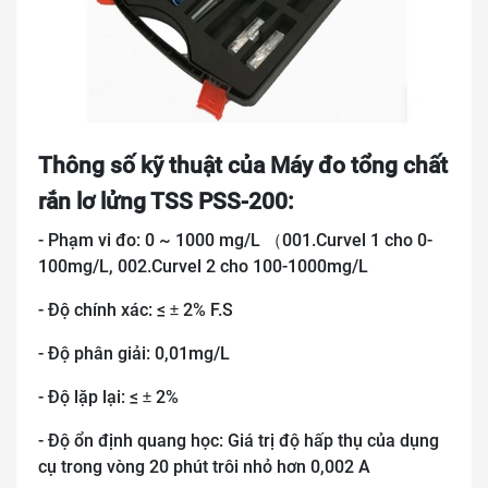
Thông số kỹ thuật của Máy đo tổng chất
rắn lơ lửng TSS PSS-200:
- Phạm vi đo: 0 ~ 1000 mg/L
001.Curvel 1 cho 0-
（
100mg/L, 002.Curvel 2 cho 100-1000mg/L
- Độ chính xác: ≤
2% F.S
±
- Độ phân giải: 0,01mg/L
- Độ lặp lại: ≤
2%
±
- Độ ổn định quang học: Giá trị độ hấp thụ của dụng
cụ trong vòng 20 phút trôi nhỏ hơn 0,002 A