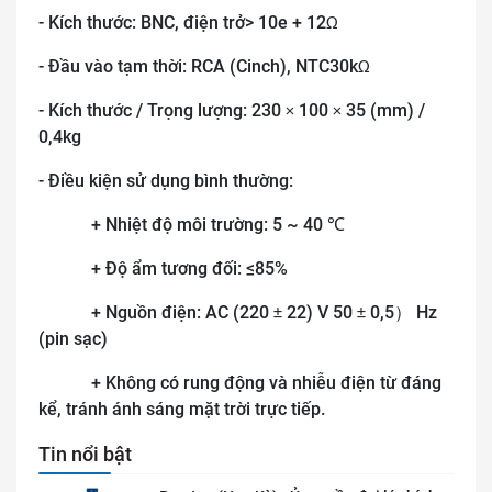
- Kích thước: BNC, điện trở> 10e + 12
Ω
- Đầu vào tạm thời: RCA (Cinch), NTC30k
Ω
- Kích thước / Trọng lượng: 230
100
35 (mm) /
×
×
0,4kg
- Điều kiện sử dụng bình thường:
+ Nhiệt độ môi trường: 5 ~ 40 ℃
+ Độ ẩm tương đối: ≤85%
+ Nguồn điện: AC (220
22) V 50
0,5
Hz
）
±
±
(pin sạc)
+ Không có rung động và nhiễu điện từ đáng
kể, tránh ánh sáng mặt trời trực tiếp.
Tin nổi bật