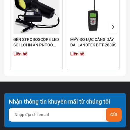
ĐÈN STROBOSCOPE LED
MÁY ĐO LỰC CĂNG DÂY
M
SOI LỖI IN ẤN PNTOO
ĐAI LANDTEK BTT-2880S
H
PT-L200B & PT-L200B-
-
Liên hệ
Liên hệ
L
LASER
H
Z
Nhận thông tin khuyến mãi từ chúng tôi
GỬI