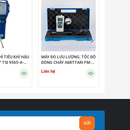
Ỉ TIÊU KHÍ HẬU
MÁY ĐO LƯU LƯỢNG, TỐC ĐỘ
MAYĐO TỐC
 TSI 9565-A-
DÒNG CHẢY AMITTARI FM-
MODEL: 95
210V10
XUẤT: TSI 
Liên hệ
Liên hệ
GỬI