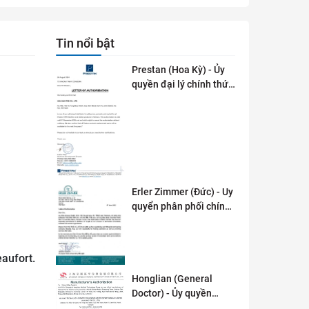
Tin nổi bật
Prestan (Hoa Kỳ) - Ủy
quyền đại lý chính thức
tai Việt Nam
Erler Zimmer (Đức) - Uy
quyển phân phối chính
thức tại Việt Nam
aufort.
Honglian (General
Doctor) - Ủy quyền
phân phối tai Việt Nam