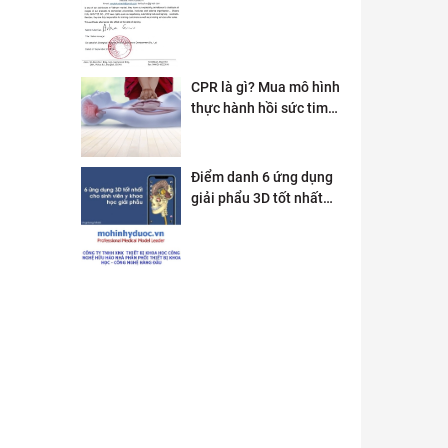
CPR là gì? Mua mô hình
thực hành hồi sức tim
phổi ở đâu?
Điểm danh 6 ứng dụng
giải phẩu 3D tốt nhất
dành cho sinh viên y
khoa