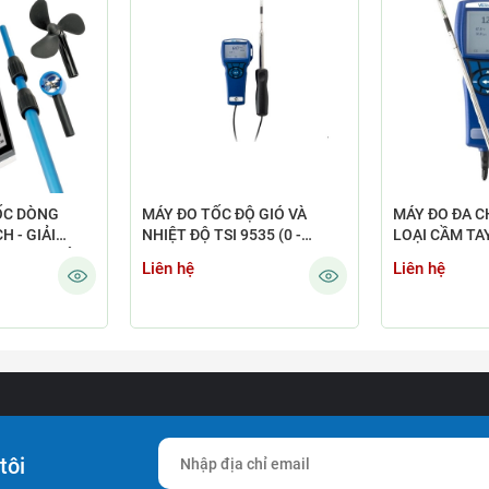
ỐC DÒNG
MÁY ĐO TỐC ĐỘ GIÓ VÀ
MÁY ĐO ĐA CH
 - GIẢI
NHIỆT ĐỘ TSI 9535 (0 -
LOẠI CẦM TAY
DỤNG, CHÍNH
30M/S; -18 0C - +93 0C)
NB
Liên hệ
Liên hệ
tôi