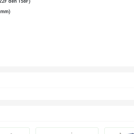
(-22F đến 158F)
32 mm)