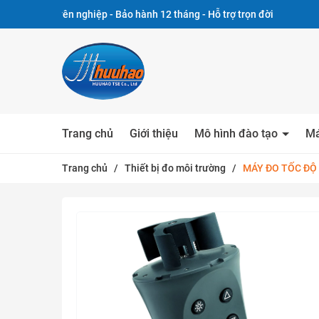
yên nghiệp - Bảo hành 12 tháng - Hỗ trợ trọn đời
Trang chủ
Giới thiệu
Mô hình đào tạo
Má
Trang chủ
/
Thiết bị đo môi trường
/
MÁY ĐO TỐC ĐỘ