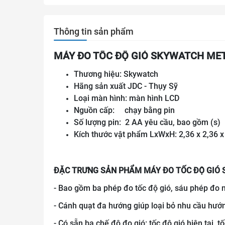
Thông tin sản phẩm
MÁY ĐO TỐC ĐỘ GIÓ SKYWATCH ME
Thương hiệu: Skywatch
Hãng sản xuất JDC - Thụy Sỹ
Loại màn hình: màn hình LCD
Nguồn cấp: chạy bằng pin
Số lượng pin: 2 AA yêu cầu, bao gồm (s)
Kích thước vật phẩm LxWxH: 2,36 x 2,36 x
ĐẶC TRƯNG SẢN PHẨM MÁY ĐO TỐC ĐỘ GI
- Bao gồm ba phép đo tốc độ gió, sáu phép đo n
- Cánh quạt đa hướng giúp loại bỏ nhu cầu hướng 
- Có sẵn ba chế độ đo gió: tốc độ gió hiện tại, t