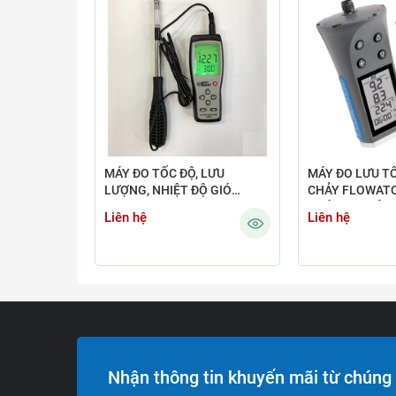
MÁY ĐO TỐC ĐỘ, LƯU
MÁY ĐO LƯU T
LƯỢNG, NHIỆT ĐỘ GIÓ
CHẢY FLOWATCH
SMARTSENSOR AR866A
PHÁP CHUYÊN 
Liên hệ
Liên hệ
XÁC HÀNG ĐẦU
Nhận thông tin khuyến mãi từ chúng 