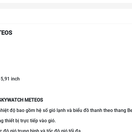
TEOS
 5,91 inch
Ó SKYWATCH METEOS
hiệt độ bao gồm hệ số gió lạnh và biểu đồ thanh theo thang Be
thiết bị trực tiếp vào gió.
ốc độ gió trung bình và tốc độ gió tối đa