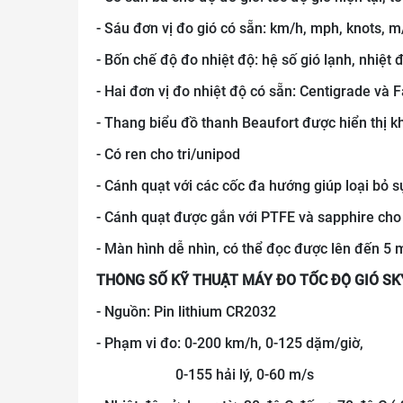
- Sáu đơn vị đo gió có sẵn: km/h, mph, knots, m
- Bốn chế độ đo nhiệt độ: hệ số gió lạnh, nhiệt độ
- Hai đơn vị đo nhiệt độ có sẵn: Centigrade và 
- Thang biểu đồ thanh Beaufort được hiển thị khi
- Có ren cho tri/unipod
- Cánh quạt với các cốc đa hướng giúp loại bỏ s
- Cánh quạt được gắn với PTFE và sapphire cho 
- Màn hình dễ nhìn, có thể đọc được lên đến 5 
THÔNG SỐ KỸ THUẬT MÁY ĐO TỐC ĐỘ GIÓ 
- Nguồn: Pin lithium CR2032
- Phạm vi đo: 0-200 km/h, 0-125 dặm/giờ,
0-155 hải lý, 0-60 m/s