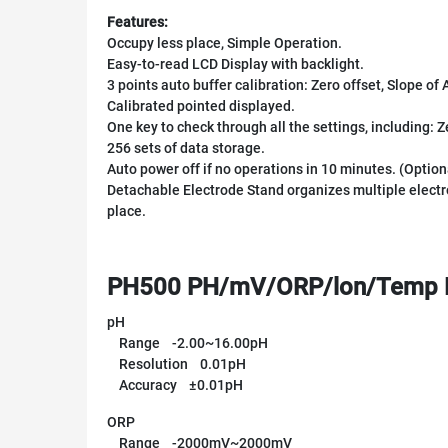
Features:
Occupy less place, Simple Operation.
Easy-to-read LCD Display with backlight.
3 points auto buffer calibration: Zero offset, Slope o
Calibrated pointed displayed.
One key to check through all the settings, including: Z
256 sets of data storage.
Auto power off if no operations in 10 minutes. (Option
Detachable Electrode Stand organizes multiple electrode
place.
PH500 PH/mV/ORP/lon/Temp Me
pH
Range -2.00~16.00pH
Resolution 0.01pH
Accuracy ±0.01pH
ORP
Range -2000mV~2000mV