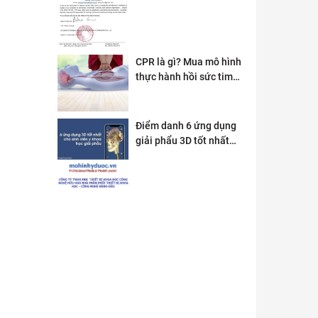
CPR là gì? Mua mô hình
thực hành hồi sức tim
phổi ở đâu?
Điểm danh 6 ứng dụng
giải phẩu 3D tốt nhất
dành cho sinh viên y
khoa