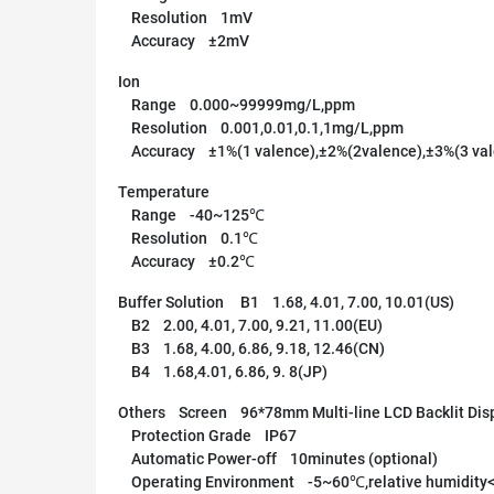
Resolution 1mV
Accuracy ±2mV
Ion
Range 0.000~99999mg/L,ppm
Resolution 0.001,0.01,0.1,1mg/L,ppm
Accuracy ±1%(1 valence),±2%(2valence),±3%(3 val
Temperature
Range -40~125℃
Resolution 0.1℃
Accuracy ±0.2℃
Buffer Solution B1 1.68, 4.01, 7.00, 10.01(US)
B2 2.00, 4.01, 7.00, 9.21, 11.00(EU)
B3 1.68, 4.00, 6.86, 9.18, 12.46(CN)
B4 1.68,4.01, 6.86, 9. 8(JP)
Others Screen 96*78mm Multi-line LCD Backlit Dis
Protection Grade IP67
Automatic Power-off 10minutes (optional)
Operating Environment -5~60℃,relative humidity