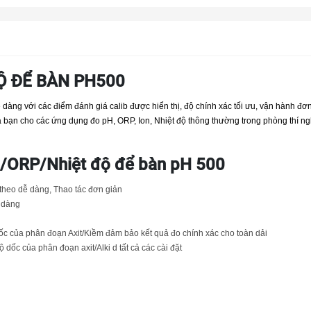
ĐỘ ĐỂ BÀN PH500
ễ dàng với các điểm đánh giá calib được hiển thị, độ chính xác tối ưu, vận hành đơn
ủa bạn cho các ứng dụng đo pH, ORP, Ion, Nhiệt độ thông thường trong phòng thí n
/ORP/Nhiệt độ để bàn pH 500
 theo dễ dàng, Thao tác đơn giản
 dàng
c của phân đoạn Axit/Kiềm đảm bảo kết quả đo chính xác cho toàn dải
 dốc của phân đoạn axit/Alki d tất cả các cài đặt