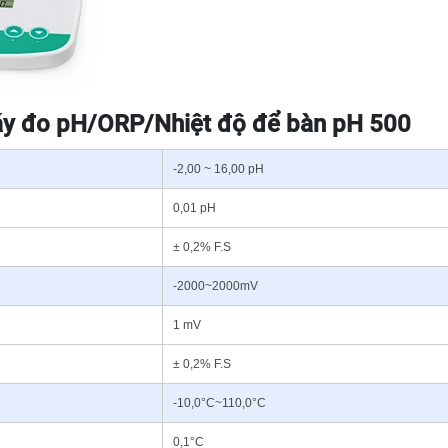
áy đo pH/ORP/Nhiệt độ để bàn pH 500
-2,00 ~ 16,00 pH
0,01 pH
± 0,2% F.S
-2000~2000mV
1 mV
± 0,2% F.S
-10,0°C~110,0°C
0,1°C