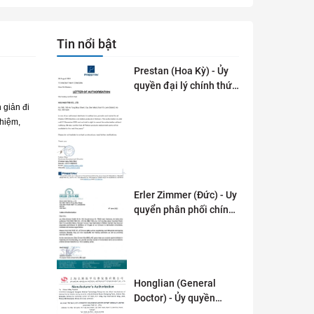
Tin nổi bật
Prestan (Hoa Kỳ) - Ủy
quyền đại lý chính thức
tai Việt Nam
 giản đi
ghiệm,
Erler Zimmer (Đức) - Uy
quyển phân phối chính
thức tại Việt Nam
Honglian (General
Doctor) - Ủy quyền
phân phối tai Việt Nam