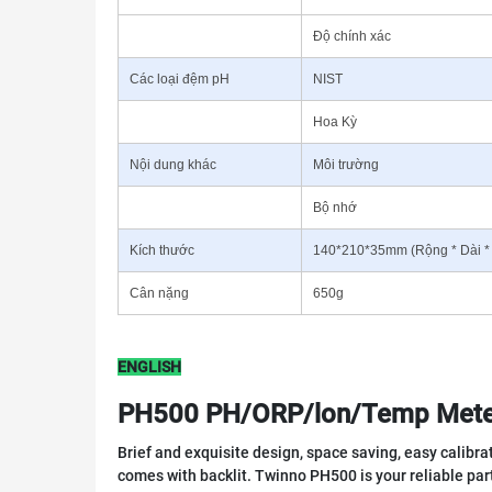
Độ chính xác
Các loại đệm pH
NIST
Hoa Kỳ
Nội dung khác
Môi trường
Bộ nhớ
Kích thước
140*210*35mm (Rộng * Dài *
Cân nặng
650g
ENGLISH
PH500 PH/ORP/lon/Temp Mete
Brief and exquisite design, space saving, easy calibr
comes with backlit. Twinno PH500 is your reliable part