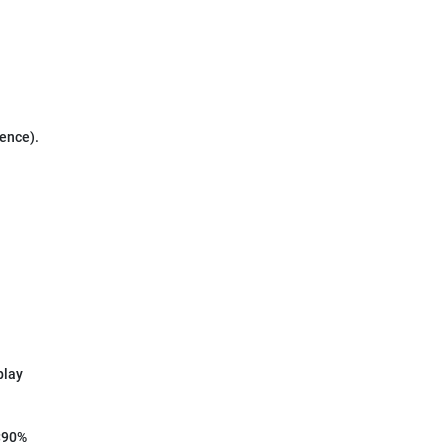
ence).
play
<90%