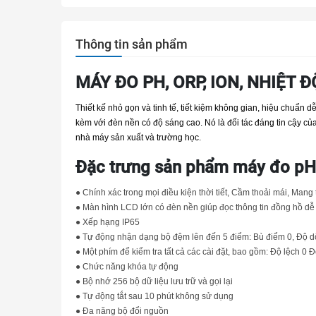
Thông tin sản phẩm
MÁY ĐO PH, ORP, ION, NHIỆT 
Thiết kế nhỏ gọn và tinh tế, tiết kiệm không gian, hiệu chuẩn d
kèm với đèn nền có độ sáng cao.
Nó là đối tác đáng tin cậy c
nhà máy sản xuất và trường học.
Đặc trưng sản phẩm máy đo pH
●
Chính xác trong mọi điều kiện thời tiết, Cầm thoải mái, Mang
●
Màn hình LCD lớn có đèn nền giúp đọc thông tin đồng hồ dễ
●
Xếp hạng IP65
●
Tự động nhận dạng bộ đệm lên đến 5 điểm: Bù điểm 0, Độ dố
●
Một phím để kiểm tra tất cả các cài đặt, bao gồm: Độ lệch 0 Độ
●
Chức năng khóa tự động
●
Bộ nhớ 256 bộ dữ liệu lưu trữ và gọi lại
●
Tự động tắt sau 10 phút không sử dụng
●
Đa năng bộ đổi nguồn