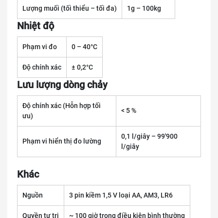
Lượng muối (tối thiểu – tối đa)
1g – 100kg
Nhiệt độ
Phạm vi đo
0 – 40°C
Độ chính xác
± 0,2°C
Lưu lượng dòng chảy
Độ chính xác (Hỗn hợp tối
< 5 %
ưu)
0,1 l/giây – 99'900
Phạm vi hiển thị đo lường
l/giây
Khác
Nguồn
3 pin kiềm 1,5 V loại AA, AM3, LR6
Quyền tự trị
~ 100 giờ trong điều kiện bình thường