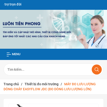
i
MENU
Trang chủ
/
Thiết bị đo môi trường
/
MÁY ĐO LƯU LƯỢNG
DÒNG CHẢY EASYFLOW JDC (ĐO DÒNG LƯU LƯỢNG LỚN)