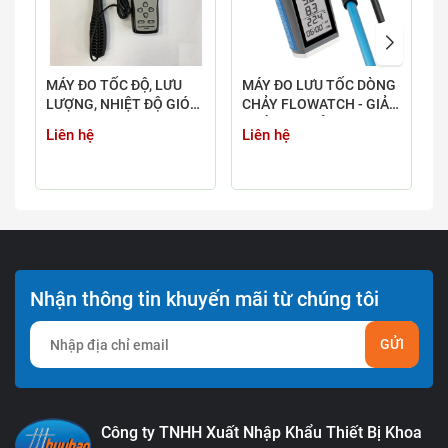
MÁY ĐO TỐC ĐỘ, LƯU
MÁY ĐO LƯU TỐC DÒNG
M
LƯỢNG, NHIỆT ĐỘ GIÓ
CHẢY FLOWATCH - GIẢI
N
SMARTSENSOR AR866A
PHÁP CHUYÊN DỤNG,
3
Liên hệ
Liên hệ
L
CHÍNH XÁC HÀNG ĐẦU
Nhận thông tin khuyến mãi từ chúng tôi
GỬI
Công ty TNHH Xuất Nhập Khẩu Thiết Bị Khoa