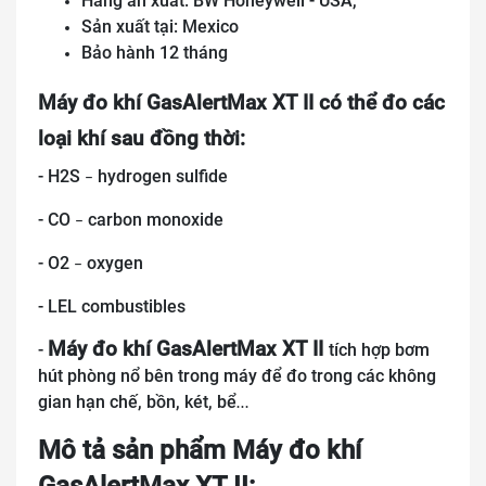
Hãng ản xuất: BW Honeywell - USA,
Sản xuất tại: Mexico
Bảo hành 12 tháng
Máy đo khí GasAlertMax XT II có thể đo các
loại khí sau đồng thời:
- H2S
hydrogen sulfide
–
- CO
carbon monoxide
–
- O2
oxygen
–
- LEL combustibles
Máy đo khí GasAlertMax XT II
-
tích hợp bơm
hút phòng nổ bên trong máy để đo trong các không
gian hạn chế, bồn, két, bể
…
Mô tả sản phẩm Máy đo khí
GasAlertMax XT II: