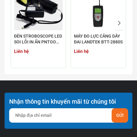
ĐÈN STROBOSCOPE LED
MÁY ĐO LỰC CĂNG DÂY
M
SOI LỖI IN ẤN PNTOO
ĐAI LANDTEK BTT-2880S
H
PT-L200B & PT-L200B-
-
Liên hệ
Liên hệ
L
LASER
H
Z
Nhận thông tin khuyến mãi từ chúng tôi
GỬI