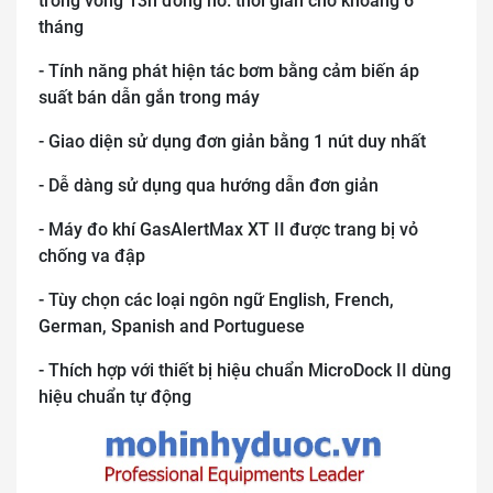
trong vòng 13h đồng hồ. thời gian chờ khoảng 6
tháng
- Tính năng phát hiện tác bơm bằng cảm biến áp
suất bán dẫn gắn trong máy
- Giao diện sử dụng đơn giản bằng 1 nút duy nhất
- Dễ dàng sử dụng qua hướng dẫn đơn giản
- Máy đo khí GasAlertMax XT II được trang bị vỏ
chống va đập
- Tùy chọn các loại ngôn ngữ English, French,
German, Spanish and Portuguese
- Thích hợp với thiết bị hiệu chuẩn MicroDock II dùng
hiệu chuẩn tự động