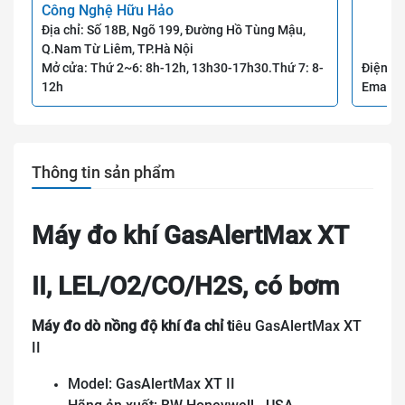
Công Nghệ Hữu Hảo
Địa chỉ: Số 18B, Ngõ 199, Đường Hồ Tùng Mậu,
Q.Nam Từ Liêm, TP.Hà Nội
Mở cửa: Thứ 2~6: 8h-12h, 13h30-17h30.Thứ 7: 8-
Điện th
12h
Email:
Thông tin sản phẩm
Máy đo khí GasAlertMax XT
II, LEL/O2/CO/H2S, có bơm
Máy đo dò nồng độ khí đa chỉ t
iêu GasAlertMax XT
II
Model: GasAlertMax XT II