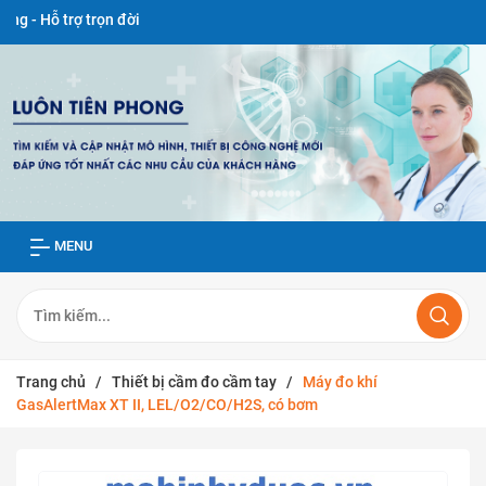
trọn đời
MENU
Trang chủ
/
Thiết bị cầm đo cầm tay
/
Máy đo khí
GasAlertMax XT II, LEL/O2/CO/H2S, có bơm