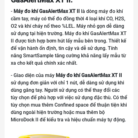
-
Máy đo khí GasAlertMax XT II
là dòng máy đo khí
cầm tay, máy có thể đo đồng thời 4 loại khí CO, H2S,
O2 và khí cháy nổ theo %LEL. Máy nhỏ gọn dễ dàng
sử dụng tại hiện trường. Máy đo khí GasAlertMax XT
II được tích hợp bơm hút lấy mẫu bên trong. Thiết kế
để vận hành ổn định, tin cậy và dễ sử dụng. Tính
năng SmartSample tăng cường khả năng lấy mẫu từ
xa cho kết quả chính xác nhất.
- Giao diện của máy
Máy đo khí GasAlertMax XT II
sử dụng đơn giản với chỉ 1 nút, dễ dàng sử dụng khi
dùng găng tay. Người sử dụng có thể thay đổi các
tùy chọn để phù hợp với việc sử dụng đặc thù. Có thể
tùy chọn mua thêm Confined space để thuận tiện khi
dùng ngoài hiện trường hoặc mua thêm bộ
MicroDock II để kiểu tra và hiệu chuẩn máy tự động.