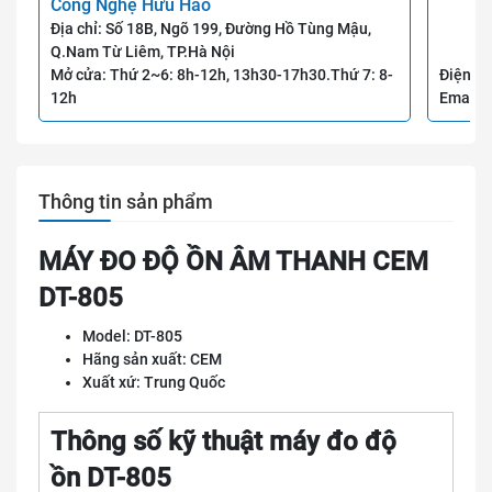
Công Nghệ Hữu Hảo
Địa chỉ: Số 18B, Ngõ 199, Đường Hồ Tùng Mậu,
Q.Nam Từ Liêm, TP.Hà Nội
Mở cửa: Thứ 2~6: 8h-12h, 13h30-17h30.Thứ 7: 8-
Điện th
12h
Email:
Thông tin sản phẩm
MÁY ĐO ĐỘ ỒN ÂM THANH CEM
DT-805
Model: DT-805
Hãng sản xuất: CEM
Xuất xứ: Trung Quốc
Thông số kỹ thuật máy đo độ
ồn DT-805