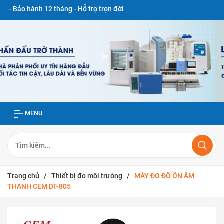
nh 12 tháng - Hỗ trợ trọn đời
MENU
Trang chủ
/
Thiết bị đo môi trường
/
MÁY ĐO ĐỘ ỒN ÂM
THANH CEM DT-805