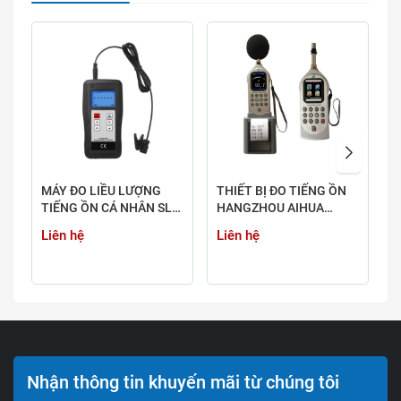
MÁY ĐO LIỀU LƯỢNG
THIẾT BỊ ĐO TIẾNG ỒN
M
TIẾNG ỒN CÁ NHÂN SL-
HANGZHOU AIHUA
T
1256DOS
AWA_SERIES
(
Liên hệ
Liên hệ
L
Nhận thông tin khuyến mãi từ chúng tôi