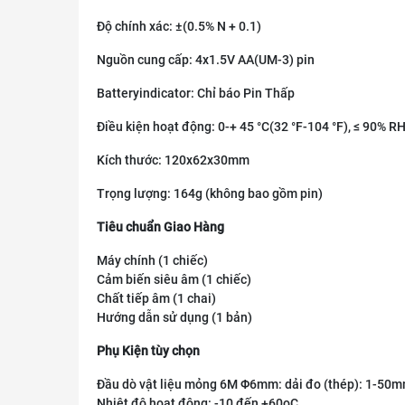
Độ chính xác: ±(0.5% N + 0.1)
Nguồn cung cấp: 4x1.5V AA(UM-3) pin
Batteryindicator: Chỉ báo Pin Thấp
Điều kiện hoạt động: 0-+ 45 °C(32 °F-104 °F), ≤ 90% R
Kích thước: 120x62x30mm
Trọng lượng: 164g (không bao gồm pin)
Tiêu chuẩn Giao Hàng
Máy chính (1 chiếc)
Cảm biến siêu âm (1 chiếc)
Chất tiếp âm (1 chai)
Hướng dẫn sử dụng (1 bản)
Phụ Kiện tùy chọn
Đầu dò vật liệu mỏng 6M Φ6mm: dải đo (thép): 1-50
Nhiệt độ hoạt động: -10 đến +60oC