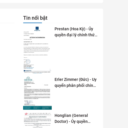
Tin nổi bật
Prestan (Hoa Kỳ) - Ủy
quyền đại lý chính thức
tai Việt Nam
Erler Zimmer (Đức) - Uy
quyển phân phối chính
thức tại Việt Nam
Honglian (General
Doctor) - Ủy quyền
phân phối tai Việt Nam