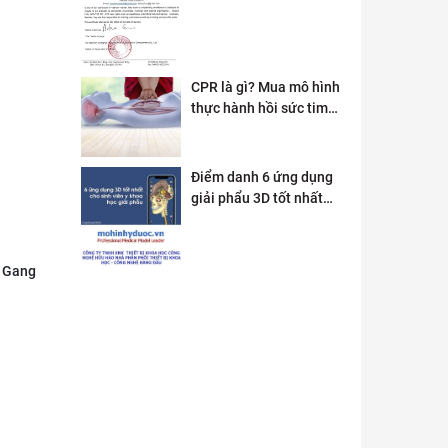
CPR là gì? Mua mô hình
thực hành hồi sức tim
phổi ở đâu?
Điểm danh 6 ứng dụng
giải phẩu 3D tốt nhất
dành cho sinh viên y
khoa
, Gang