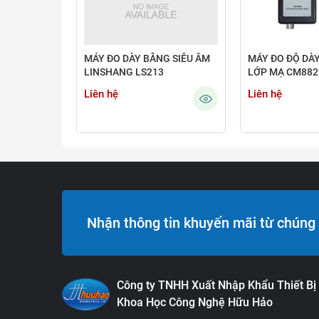
MÁY ĐO DÀY BẰNG SIÊU ÂM
MÁY ĐO ĐỘ DÀY
LINSHANG LS213
LỚP MẠ CM88
Liên hệ
Liên hệ
Nhận thông tin khuyến mãi từ chúng 
Công ty TNHH Xuất Nhập Khẩu Thiết Bị
Khoa Học Công Nghệ Hữu Hảo