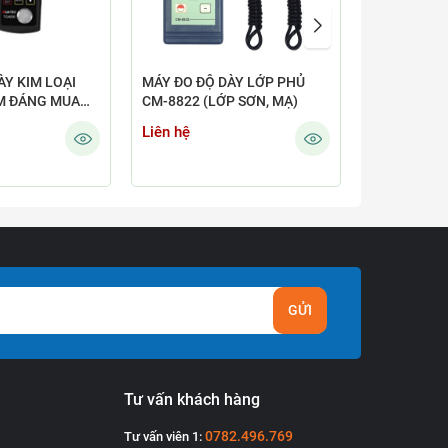
ÀY KIM LOẠI
MÁY ĐO ĐỘ DÀY LỚP PHỦ
MÁY ĐO ĐỘ
M ĐÁNG MUA
CM-8822 (LỚP SƠN, MẠ)
TG-8010 H
Liên hệ
Liên hệ
GỬI
Tư vấn khách hàng
0782.496.769
Tư vấn viên 1: