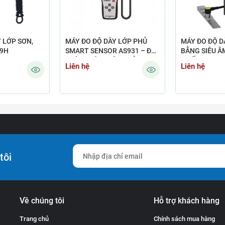
 LỚP SƠN,
MÁY ĐO ĐỘ DÀY LỚP PHỦ
MÁY ĐO ĐỘ D
29H
SMART SENSOR AS931 – ĐO
BẰNG SIÊU Â
CHÍNH XÁC, HIỆU QUẢ
NHẤT
Liên hệ
Liên hệ
tôi
Về chúng tôi
Hỗ trợ khách hàng
Trang chủ
Chính sách mua hàng