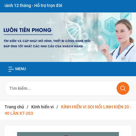
12 tháng - Hỗ trợ trọn đời
MENU
Trang chủ
/
Kính hiển vi
/
KÍNH HIỂN VI SOI NỔI LINH KIỆN 20 -
40 LẦN XT-203