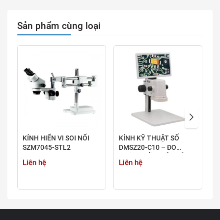
Sản phẩm cùng loại
KÍNH HIỂN VI SOI NỔI
KÍNH KỸ THUẬT SỐ
K
SZM7045-STL2
DMSZ20-C10 – ĐO
K
KHÔNG CẦN KẾT NỐI
Liên hệ
Liên hệ
L
MÁY TÍNH