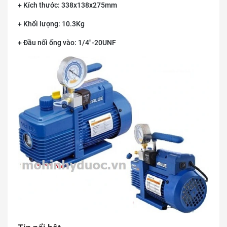
+ Kích thước: 338x138x275mm
+ Khối lượng: 10.3Kg
+ Đầu nối ống vào: 1/4"-20UNF