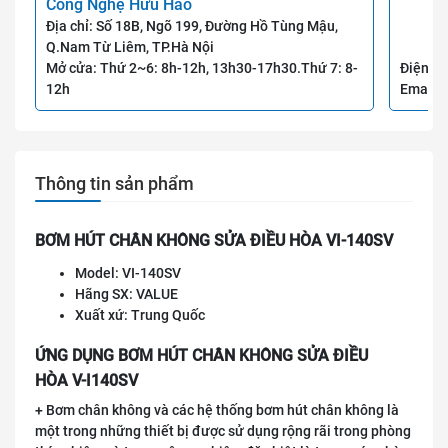
Công Nghệ Hữu Hảo
Địa chỉ: Số 18B, Ngõ 199, Đường Hồ Tùng Mậu,
Q.Nam Từ Liêm, TP.Hà Nội
Mở cửa: Thứ 2~6: 8h-12h, 13h30-17h30.Thứ 7: 8-
Điện th
12h
Email:
Thông tin sản phẩm
BƠM HÚT CHÂN KHÔNG SỬA ĐIỀU HÒA VI-140SV
Model: VI-140SV
Hãng SX: VALUE
Xuất xứ: Trung Quốc
ỨNG DỤNG BƠM HÚT CHÂN KHÔNG SỬA ĐIỀU
HÒA V-I140SV
+ Bơm chân không và các hệ thống bơm hút chân không là
một trong những thiết bị được sử dụng rộng rãi trong phòng