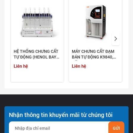
HỆ THỐNG CHƯNG CẤT
MÁY CHƯNG CẤT ĐẠM
M
TỰ ĐỘNG (HENOL BAY
BÁN TỰ ĐỘNG K9840,
T
HƠI, AMONI, NITƠ,
HÃNG HANON
Liên hệ
Liên hệ
L
XYANUA) YDL-6
Nhận thông tin khuyến mãi từ chúng tôi
GỬI