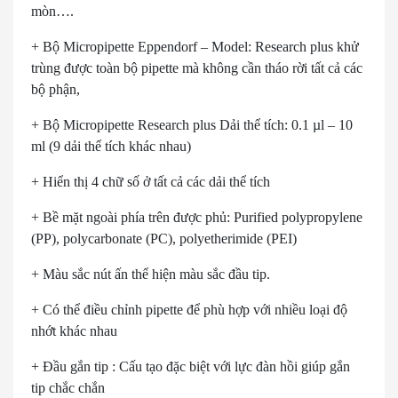
mòn….
+ Bộ Micropipette Eppendorf – Model: Research plus khử
trùng được toàn bộ pipette mà không cần tháo rời tất cả các
bộ phận,
+ Bộ Micropipette Research plus Dải thể tích: 0.1 µl – 10
ml (9 dải thể tích khác nhau)
+ Hiển thị 4 chữ số ở tất cả các dải thể tích
+ Bề mặt ngoài phía trên được phủ: Purified polypropylene
(PP), polycarbonate (PC), polyetherimide (PEI)
+ Màu sắc nút ấn thể hiện màu sắc đầu tip.
+ Có thể điều chỉnh pipette để phù hợp với nhiều loại độ
nhớt khác nhau
+ Đầu gắn tip : Cấu tạo đặc biệt với lực đàn hồi giúp gắn
tip chắc chắn