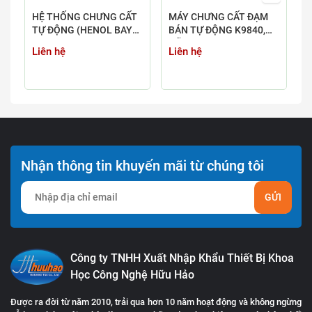
HỆ THỐNG CHƯNG CẤT
MÁY CHƯNG CẤT ĐẠM
M
TỰ ĐỘNG (HENOL BAY
BÁN TỰ ĐỘNG K9840,
T
HƠI, AMONI, NITƠ,
HÃNG HANON
Liên hệ
Liên hệ
L
XYANUA) YDL-6
Nhận thông tin khuyến mãi từ chúng tôi
GỬI
Công ty TNHH Xuất Nhập Khẩu Thiết Bị Khoa
Học Công Nghệ Hữu Hảo
Được ra đời từ năm 2010, trải qua hơn 10 năm hoạt động và không ngừng