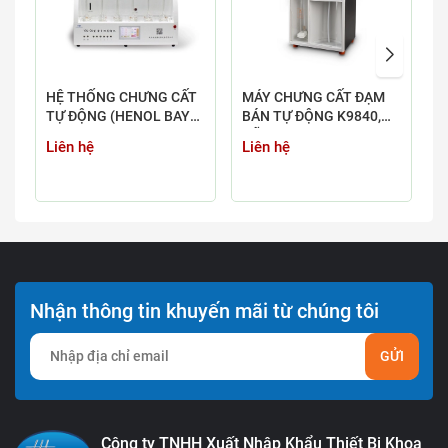
HỆ THỐNG CHƯNG CẤT
MÁY CHƯNG CẤT ĐẠM
M
TỰ ĐỘNG (HENOL BAY
BÁN TỰ ĐỘNG K9840,
T
HƠI, AMONI, NITƠ,
HÃNG HANON
Liên hệ
Liên hệ
L
XYANUA) YDL-6
Nhận thông tin khuyến mãi từ chúng tôi
GỬI
Công ty TNHH Xuất Nhập Khẩu Thiết Bị Khoa