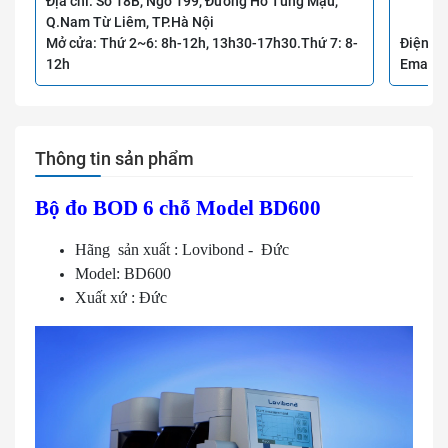
Địa chỉ: Số 18B, Ngõ 199, Đường Hồ Tùng Mậu,
Q.Nam Từ Liêm, TP.Hà Nội
Mở cửa: Thứ 2~6: 8h-12h, 13h30-17h30.Thứ 7: 8-
Điện th
12h
Email:
Thông tin sản phẩm
Bộ đo BOD 6 chỗ Model BD600
Hãng sản xuất : Lovibond - Đức
Model: BD600
Xuất xứ : Đức